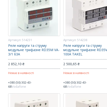
514231
514238
Реле напруги та струму
Реле напруги та струму
модульне трифазне RD35M VA-
модульне трифазне RD35V
3/1 63А
100А TAKEL
2 852,10 ₴
2 500,65 ₴
Немає в наявності
Немає в наявності
+380 (50) 302-43-
+380 (50) 302-43-
68
Vodafone
68
Vodafone