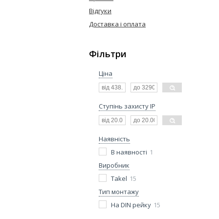
Відгуки
Доставка і оплата
Фільтри
Ціна
Ступінь захисту IP
Наявність
В наявності
1
Виробник
Takel
15
Тип монтажу
На DIN рейку
15