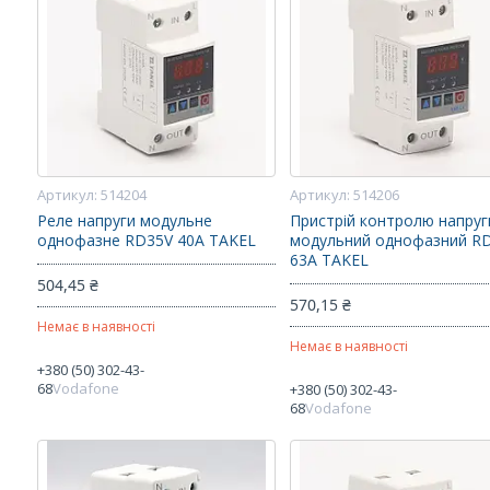
514204
514206
Реле напруги модульне
Пристрій контролю напруг
однофазне RD35V 40А TAKEL
модульний однофазний R
63A TAKEL
504,45 ₴
570,15 ₴
Немає в наявності
Немає в наявності
+380 (50) 302-43-
68
Vodafone
+380 (50) 302-43-
68
Vodafone