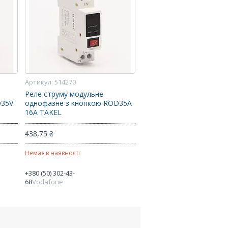
514270
Реле струму модульне
D35V
однофазне з кнопкою ROD35A
16А TAKEL
438,75 ₴
Немає в наявності
+380 (50) 302-43-
68
Vodafone