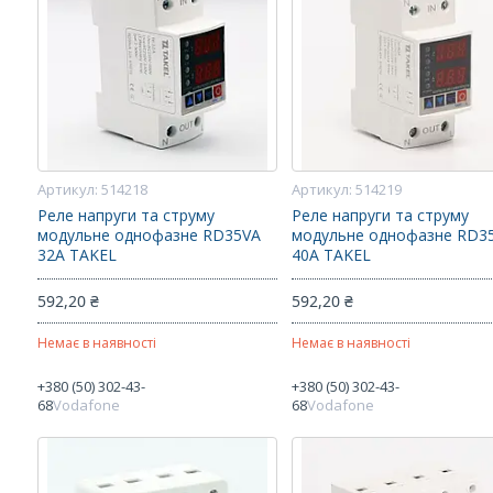
514218
514219
Реле напруги та струму
Реле напруги та струму
модульне однофазне RD35VA
модульне однофазне RD3
32А TAKEL
40А TAKEL
592,20 ₴
592,20 ₴
Немає в наявності
Немає в наявності
+380 (50) 302-43-
+380 (50) 302-43-
68
Vodafone
68
Vodafone