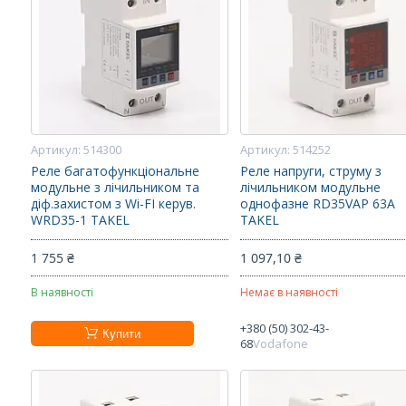
514300
514252
Реле багатофункціональне
Реле напруги, струму з
модульне з лічильником та
лічильником модульне
діф.захистом з Wi-FI керув.
однофазне RD35VAP 63А
WRD35-1 TAKEL
TAKEL
1 755 ₴
1 097,10 ₴
В наявності
Немає в наявності
+380 (50) 302-43-
Купити
68
Vodafone