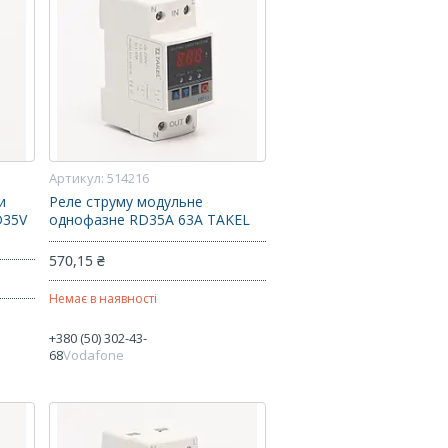
514216
и
Реле струму модульне
D35V
однофазне RD35A 63А TAKEL
570,15 ₴
Немає в наявності
+380 (50) 302-43-
68
Vodafone