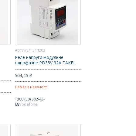
514203
Реле напруги модульне
однофазне RD35V 32А TAKEL
504,45 ₴
Немає в наявності
+380 (50) 302-43-
68
Vodafone