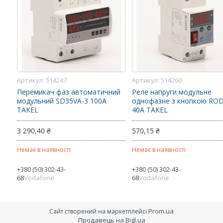
514247
514260
Перемикач фаз автоматичний
Реле напруги модульне
модульний SD35VA-3 100A
однофазне з кнопкою RO
TAKEL
40А TAKEL
3 290,40 ₴
570,15 ₴
Немає в наявності
Немає в наявності
+380 (50) 302-43-
+380 (50) 302-43-
68
Vodafone
68
Vodafone
Prom.ua
Сайт створений на маркетплейсі
Продавець на Bigl.ua