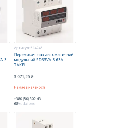
514245
Перемикач фаз автоматичний
A-3
модульний SD35VA-3 63A
TAKEL
3 071,25 ₴
Немає в наявності
+380 (50) 302-43-
68
Vodafone