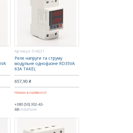
514221
Реле напруги та струму
5VA
модульне однофазне RD35VA
63А TAKEL
657,90 ₴
Немає в наявності
+380 (50) 302-43-
68
Vodafone