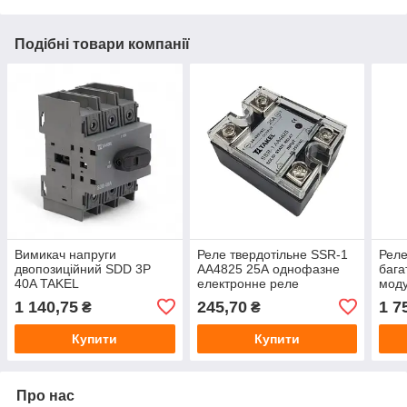
Подібні товари компанії
Вимикач напруги
Реле твердотільне SSR-1
Рел
двопозиційний SDD 3P
AA4825 25А однофазне
бага
40A TAKEL
електронне реле
моду
керування
та д
1 140,75
245,70
1 7
₴
₴
керу
Купити
Купити
Про нас