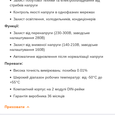
Захист побутової техніки та електрообладнання від
стрибків напруги
Контроль якості напруги в однофазних мережах
Захист освітлення, холодильників, кондиціонерів
Функції:
Захист від перенапруги (230-300В, заводське
налаштування 280В)
Захист від зниженої напруги (140-210В, заводське
налаштування 160В)
Автоматичне відновлення після нормалізації напруги
Переваги:
Висока точність вимірювань: похибка 0.01%
Широкий діапазон робочих температур: від -50°C до
+55°C
Компактний корпус на 2 модулі DIN-рейки
Гарантія виробника 36 місяців
Приховати