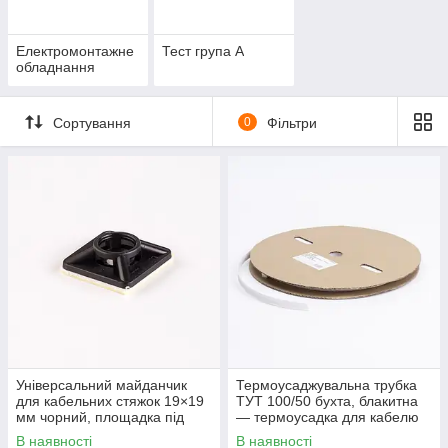
Електромонтажне
Тест група A
обладнання
Сортування
0
Фільтри
Універсальний майданчик
Термоусаджувальна трубка
для кабельних стяжок 19×19
ТУТ 100/50 бухта, блакитна
мм чорний, площадка під
— термоусадка для кабелю
хомути, кріплення для
В наявності
В наявності