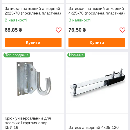
Затискач натяжний анкерний
Затискач натяжний анкерний
2х25-70 (посилена пластина)
4х25-70 (посилена пластина)
В наявності
В наявності
68,85
76,50
₴
₴
Купити
Купити
Топ продажів
Новинка
Крюк універсальний для
плоских і круглих опор
КБУ-16
Затиск анкерний 4х35-120