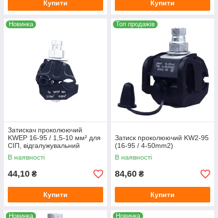
Купити
Купити
Новинка
Топ продажів
Затискач проколюючий
KWEP 16-95 / 1,5-10 мм² для
Затиск проколюючий KW2-95
СІП, відгалужувальний
(16-95 / 4-50mm2)
ізольований затискач
В наявності
В наявності
44,10
84,60
₴
₴
Купити
Купити
Новинка
Новинка