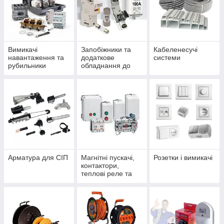
Вимикачі
Запобіжники та
Кабеленесучі
навантаження та
додаткове
системи
рубильники
обладнання до
запобіжників
Арматура для СІП
Магнітні пускачі,
Розетки і вимикачі
контактори,
теплові реле та
аксесуари