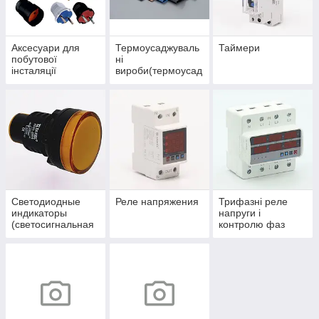
Аксесуари для
Термоусаджуваль
Таймери
побутової
ні
інсталяції
вироби(термоусад
(штепсельні гнізда
ка, муфти)
та вилки)
Светодиодные
Реле напряжения
Трифазні реле
индикаторы
напруги і
(светосигнальная
контролю фаз
арматура)