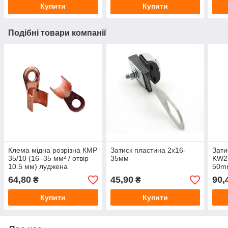
Купити
Купити
Подібні товари компанії
Клема мідна розрізна КМР
Затиск пластина 2х16-
Зати
35/10 (16–35 мм² / отвір
35мм
KW2-
10.5 мм) луджена
50m
64,80
45,90
90,
₴
₴
Купити
Купити