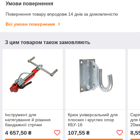
Умови повернення
Повернення товару впродовж 14 днів за домовленістю
Всі умови повернення
З цим товаром також замовляють
Інструмент для
Крюк універсальний для
Скрі
натягування й різання
плоских і круглих опор
для 
бандажної стрічки
КБУ-16
20мм
гвинтовий
4 657,50
107,55
8,5
₴
₴