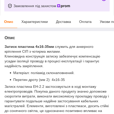
Замовлення під захистом
Опис
Характеристики
Доставка
Оплата
Умови п
Опис
Затиск пластина 4х16-35мм
служить для анкерного
кріплення СІП з чотирма жилами.
Клиновидна конструкція затиску забезпечує компенсацію
усадки ізоляції проводу в процесі експлуатації і гарантує
надійність закріплення.
Матеріал: поліамід склонаповнений.
Перетин дроту (мм 2): 4х16-35
Затиск пластина EH-2.2 застосовується в ході монтажу
електропроводів. Покупка даного продукту значно допоможе
скоротити витрати, виконати високоякісну прокладку проводу і
гарантувати подальше надійне застосування кабельних
магістралей. Елементи, виготовлені з пластмаси, досить стійкі
до сонячного світла, це однозначно позитивно впливає на