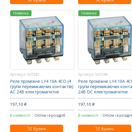
Купити
Купити
Новинка
Новинка
507281
507296
Реле проміжне LY4 10A 4CO (4
Реле проміжне LY4 10A 4C
групи перемикаючих контактів)
групи перемикаючих конта
AC 24В електромагнітне
24В DC електромагнітне
197,10 ₴
197,10 ₴
В наявності
Оптом і в роздріб
В наявності
Оптом і в роздрі
Купити
Купити