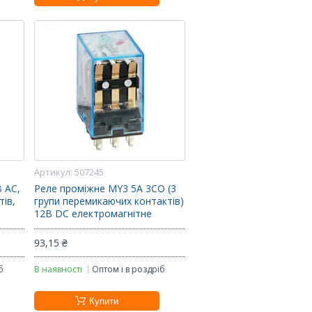
507245
 AC,
Реле проміжне MY3 5A 3CO (3
тів,
групи перемикаючих контактів)
12В DC електромагнітне
93,15 ₴
б
В наявності
Оптом і в роздріб
Купити