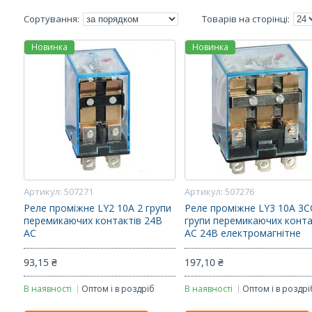
Новинка
Новинка
507271
507276
Реле проміжне LY2 10A 2 групи
Реле проміжне LY3 10A 3C
перемикаючих контактів 24В
групи перемикаючих конта
AС
AC 24В електромагнітне
93,15 ₴
197,10 ₴
В наявності
Оптом і в роздріб
В наявності
Оптом і в роздрі