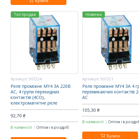
Купити
Топ продаж
Новинка
507224
507221
Реле проміжне MY4 3А 220В
Реле проміжне MY4 3A 4 г
AC, 4 групи перекидних
перемикаючих контактів 
контактів (4CO),
АС
електромагнітне реле
105,30 ₴
92,70 ₴
В наявності
Оптом і в роздрі
В наявності
Оптом і в роздріб
Купити