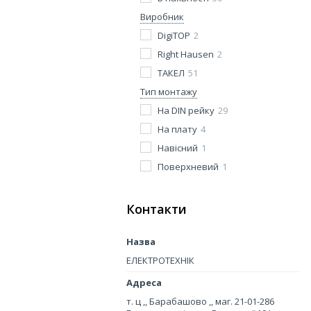
Виробник
DigiTOP
2
Right Hausen
2
ТАКЕЛ
51
Тип монтажу
На DIN рейку
29
На плату
4
Навісний
1
Поверхневий
1
Контакти
ЕЛЕКТРОТЕХНІК
т. ц ,, Барабашово ,, маг. 21-01-286