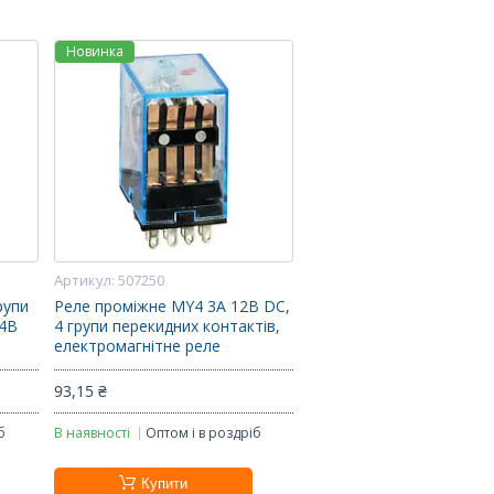
Новинка
507250
рупи
Реле проміжне MY4 3А 12В DC,
24В
4 групи перекидних контактів,
електромагнітне реле
93,15 ₴
б
В наявності
Оптом і в роздріб
Купити