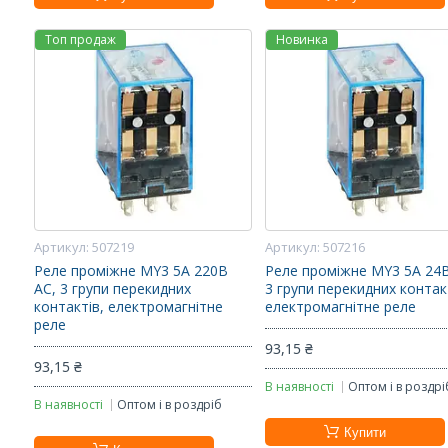
Топ продаж
Новинка
507219
507216
Реле проміжне MY3 5А 220В
Реле проміжне MY3 5А 24В
AC, 3 групи перекидних
3 групи перекидних контак
контактів, електромагнітне
електромагнітне реле
реле
93,15 ₴
93,15 ₴
В наявності
Оптом і в роздрі
В наявності
Оптом і в роздріб
Купити