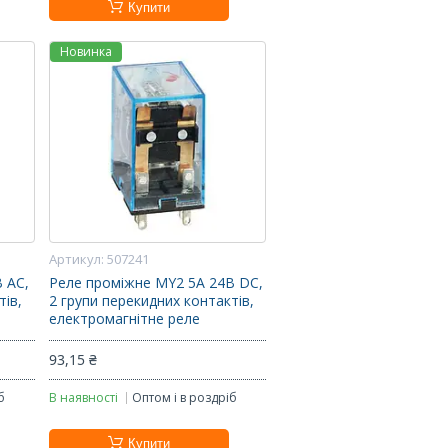
Купити
Новинка
507241
 AC,
Реле проміжне MY2 5А 24В DC,
тів,
2 групи перекидних контактів,
електромагнітне реле
93,15 ₴
б
В наявності
Оптом і в роздріб
Купити