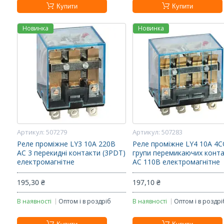
Купити
Купити
Новинка
Новинка
507279
507283
Реле проміжне LY3 10A 220В
Реле проміжне LY4 10A 4C
AC 3 перекидні контакти (3PDT)
групи перемикаючих конта
електромагнітне
AC 110В електромагнітне
195,30 ₴
197,10 ₴
В наявності
Оптом і в роздріб
В наявності
Оптом і в роздрі