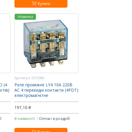
Купити
Новинка
507284
O (4
Реле проміжне LY4 10A 220В
ктів)
AC 4 перекидні контакти (4PDT)
електромагнітне
197,10 ₴
б
В наявності
Оптом і в роздріб