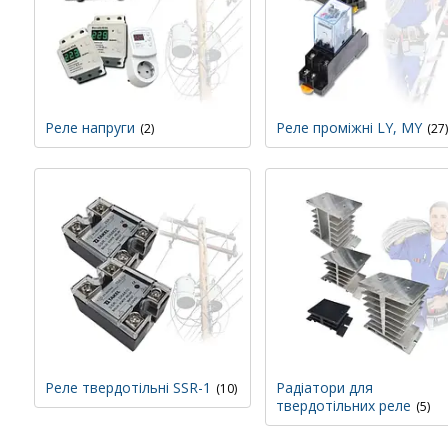
Реле напруги
Реле проміжні LY, MY
2
27
Реле твердотільні SSR-1
Радіатори для
10
твердотільних реле
5