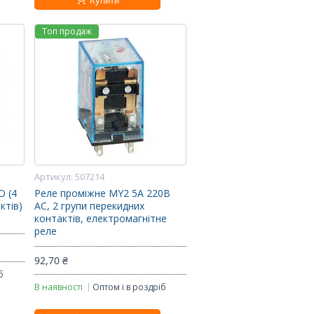
Купити
Топ продаж
507214
O (4
Реле проміжне MY2 5А 220В
ктів)
AC, 2 групи перекидних
контактів, електромагнітне
реле
92,70 ₴
б
В наявності
Оптом і в роздріб