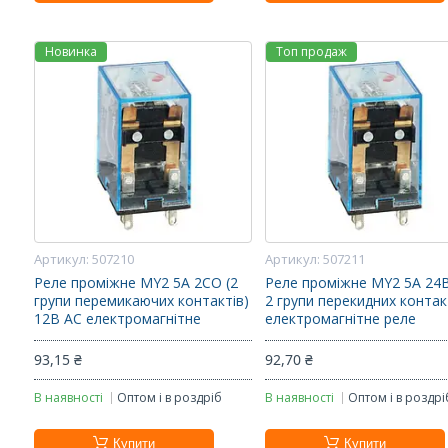
Новинка
Топ продаж
507210
507211
Реле проміжне MY2 5A 2CO (2
Реле проміжне MY2 5А 24В
групи перемикаючих контактів)
2 групи перекидних контак
12В AC електромагнітне
електромагнітне реле
93,15 ₴
92,70 ₴
В наявності
Оптом і в роздріб
В наявності
Оптом і в роздрі
Купити
Купити