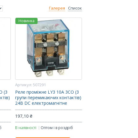
Галерея
Список
Новинка
507291
O (3
Реле проміжне LY3 10A 3CO (3
ктів)
групи перемикаючих контактів)
24В DC електромагнітне
197,10 ₴
б
В наявності
Оптом і в роздріб