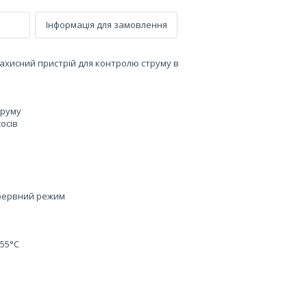
Інформація для замовлення
ахисний пристрій для контролю струму в
труму
осів
ерервний режим
+55°C