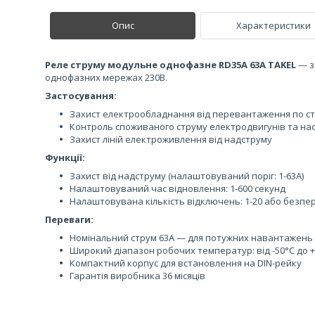
Опис
Характеристики
Реле струму модульне однофазне RD35A 63А TAKEL
— з
однофазних мережах 230В.
Застосування:
Захист електрообладнання від перевантаження по с
Контроль споживаного струму електродвигунів та нас
Захист ліній електроживлення від надструму
Функції:
Захист від надструму (налаштовуваний поріг: 1-63А)
Налаштовуваний час відновлення: 1-600 секунд
Налаштовувана кількість відключень: 1-20 або безп
Переваги:
Номінальний струм 63А — для потужних навантажень
Широкий діапазон робочих температур: від -50°C до 
Компактний корпус для встановлення на DIN-рейку
Гарантія виробника 36 місяців