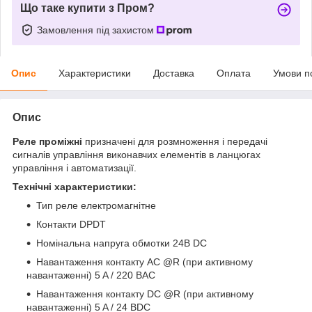
Що таке купити з Пром?
Замовлення під захистом
Опис
Характеристики
Доставка
Оплата
Умови п
Опис
Реле проміжні
призначені для розмноження і передачі
сигналів управління виконавчих елементів в ланцюгах
управління і автоматизації.
Технічні характеристики:
Тип реле електромагнітне
Контакти DPDT
Номінальна напруга обмотки 24В DC
Навантаження контакту AC @R (при активному
навантаженні) 5 A / 220 ВАС
Навантаження контакту DC @R (при активному
навантаженні) 5 A / 24 ВDC