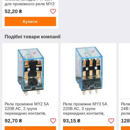
для проміжного реле MY2
52,20
₴
Купити
Подібні товари компанії
Реле проміжне MY2 5А
Реле проміжне MY3 5А
Реле
220В AC, 2 групи
220В AC, 3 групи
24В 
перекидних контактів,
перекидних контактів,
реле
електромагнітне реле
електромагнітне реле
конт
92,70
93,15
128
₴
₴