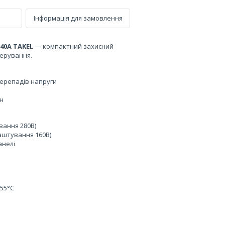
Інформація для замовлення
40А TAKEL
— компактний захисний
керування.
перепадів напруги
ин
вання 280В)
лаштування 160В)
анелі
+55°C