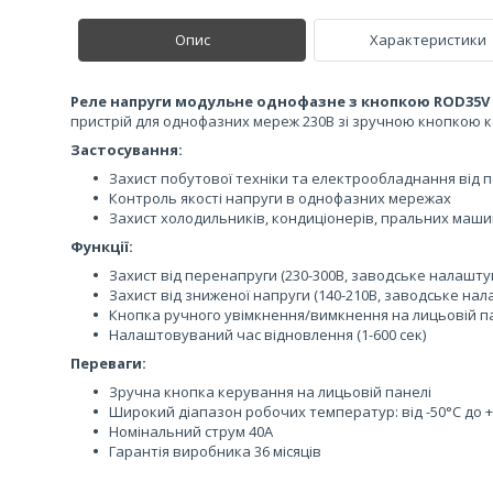
Опис
Характеристики
Реле напруги модульне однофазне з кнопкою ROD35V 
пристрій для однофазних мереж 230В зі зручною кнопкою 
Застосування:
Захист побутової техніки та електрообладнання від 
Контроль якості напруги в однофазних мережах
Захист холодильників, кондиціонерів, пральних маш
Функції:
Захист від перенапруги (230-300В, заводське налашту
Захист від зниженої напруги (140-210В, заводське на
Кнопка ручного увімкнення/вимкнення на лицьовій п
Налаштовуваний час відновлення (1-600 сек)
Переваги:
Зручна кнопка керування на лицьовій панелі
Широкий діапазон робочих температур: від -50°C до 
Номінальний струм 40А
Гарантія виробника 36 місяців