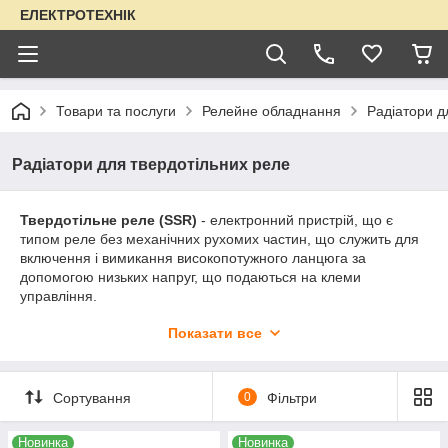
ЕЛЕКТРОТЕХНІК
Товари та послуги
Релейне обладнання
Радіатори д
Радіатори для твердотільних реле
Твердотільне реле (SSR)
- електронний пристрій, що є
типом реле без механічних рухомих частин, що служить для
включення і вимикання високопотужного ланцюга за
допомогою низьких напруг, що подаються на клеми
управління.
При використанні твердотільного реле без додаткового
Показати все
тепловідведення основа реле нагрівається, і вже при
температурі понад 40 °С реле втрачає свою здатність
тривало витримувати номінальний струм. Тому для
Сортування
0
Фільтри
забезпечення безперебійної роботи реле із заявленими
характеристиками необхідні додаткові тепловідвідні пристрої
радіатори
. Без додаткового охолодження реле працює при
Новинка
Новинка