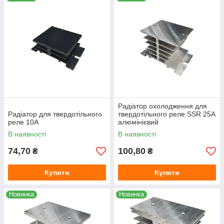
навантаженнях нижче номінальних.
Радіатор охолодження для
Радіатор для твердотільного
твердотільного реле SSR 25А
реле 10А
алюмінієвий
В наявності
В наявності
74,70
100,80
₴
₴
Купити
Купити
Новинка
Новинка