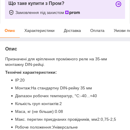
Що таке купити з Пром?
Замовлення під захистом
Опис
Характеристики
Доставка
Оплата
Умови п
Опис
Призначені для кріплення проміжного реле на 35-мм
монтажну DIN-рейці.
Технічні характеристики:
IP:20
Монтаж:На стандартну DIN-рейку 35 мм
Діапазон робочих температур, °С:-40...+40
Кількість груп контактів:2
Маса, кг (не більше):0.08
Макс. перетин приєднаних провідників, мм2:0,75-2,5
Робоче положення:Універсальне