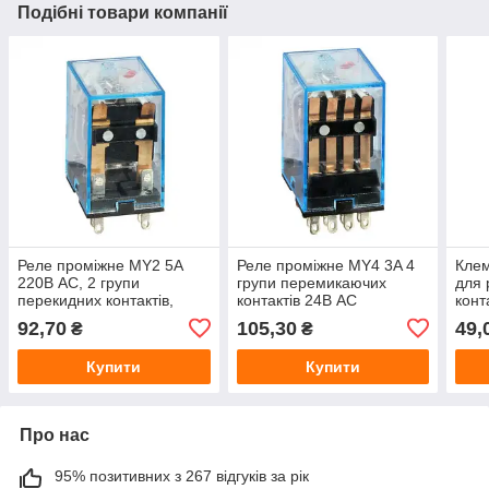
Подібні товари компанії
Реле проміжне MY2 5А
Реле проміжне MY4 3A 4
Клем
220В AC, 2 групи
групи перемикаючих
для 
перекидних контактів,
контактів 24В АС
конт
електромагнітне реле
92,70
105,30
49,
₴
₴
Купити
Купити
Про нас
95% позитивних з 267 відгуків за рік