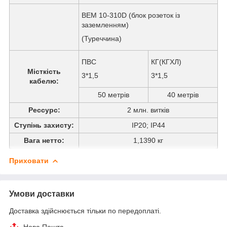
ВЕМ 10-310D (блок розеток із
заземленням)
(Туреччина)
ПВС
КГ(КГХЛ)
Місткість
3*1,5
3*1,5
кабелю:
50 метрів
40 метрів
Рессурс:
2 млн. витків
Ступінь захисту:
IP20; IP44
Вага нетто:
1,1390 кг
Приховати
Умови доставки
Доставка здійснюється тільки по передоплаті.
Нова Пошта