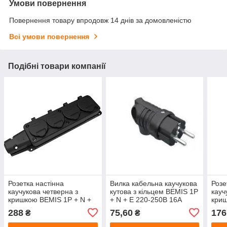
Умови повернення
Повернення товару впродовж 14 днів за домовленістю
Всі умови повернення
Подібні товари компанії
Розетка настінна
Вилка кабельна каучукова
Розе
каучукова четверна з
кутова з кільцем BEMIS 1P
кауч
кришкою BEMIS 1P + N +
+ N + E 220-250В 16А
криш
E 220-250В 16А IP54, ВК1-
IP44, BK1-1402-2021
E 22
288
75,60
176
₴
₴
1402-3614
IP54