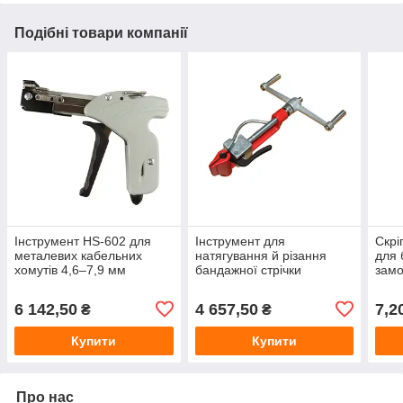
Подібні товари компанії
Інструмент HS-602 для
Інструмент для
Скрі
металевих кабельних
натягування й різання
для 
хомутів 4,6–7,9 мм
бандажної стрічки
замо
гвинтовий
кріп
6 142,50
4 657,50
7,2
₴
₴
Купити
Купити
Про нас