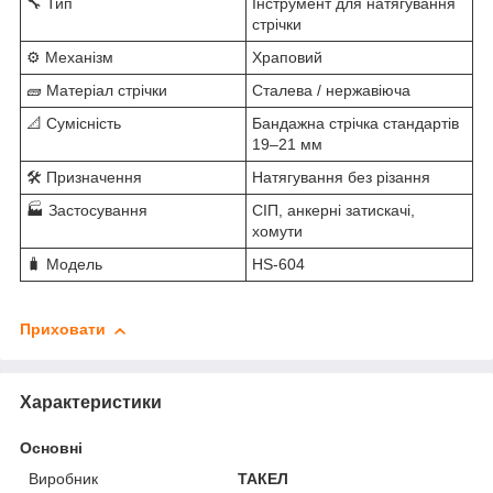
🔧 Тип
Інструмент для натягування
стрічки
⚙️ Механізм
Храповий
🧱 Матеріал стрічки
Сталева / нержавіюча
📐 Сумісність
Бандажна стрічка стандартів
19–21 мм
🛠️ Призначення
Натягування без різання
🏭 Застосування
СІП, анкерні затискачі,
хомути
🧳 Модель
HS-604
Приховати
Характеристики
Основні
Виробник
ТАКЕЛ