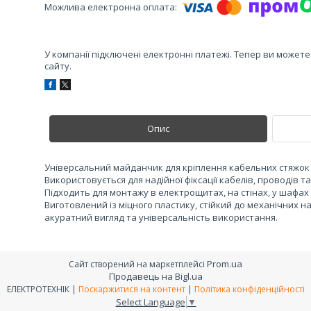
У компанії підключені електронні платежі. Тепер ви может
сайту.
Опис
Універсальний майданчик для кріплення кабельних стяжок (
Використовується для надійної фіксації кабелів, проводів т
Підходить для монтажу в електрощитах, на стінах, у шафах
Виготовлений із міцного пластику, стійкий до механічних 
акуратний вигляд та універсальність використання.
Prom.ua
Сайт створений на маркетплейсі
Продавець на Bigl.ua
ЕЛЕКТРОТЕХНІК |
Поскаржитися на контент
|
Політика конфіденційності
Select Language
▼