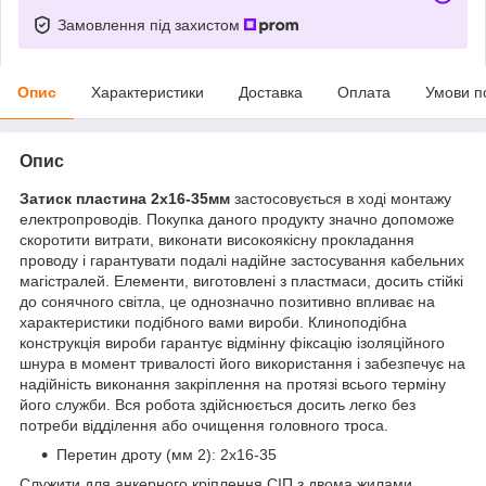
Замовлення під захистом
Опис
Характеристики
Доставка
Оплата
Умови п
Опис
Затиск пластина 2х16-35мм
застосовується в ході монтажу
електропроводів. Покупка даного продукту значно допоможе
скоротити витрати, виконати високоякісну прокладання
проводу і гарантувати подалі надійне застосування кабельних
магістралей. Елементи, виготовлені з пластмаси, досить стійкі
до сонячного світла, це однозначно позитивно впливає на
характеристики подібного вами вироби. Клиноподібна
конструкція вироби гарантує відмінну фіксацію ізоляційного
шнура в момент тривалості його використання і забезпечує на
надійність виконання закріплення на протязі всього терміну
його служби. Вся робота здійснюється досить легко без
потреби відділення або очищення головного троса.
Перетин дроту (мм 2): 2х16-35
Служити для анкерного кріплення СІП з двома жилами.