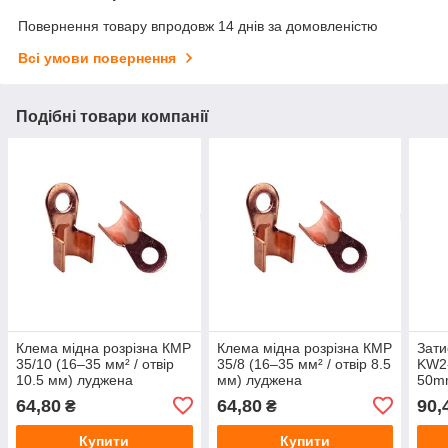
Повернення товару впродовж 14 днів за домовленістю
Всі умови повернення
Подібні товари компанії
Клема мідна розрізна КМР
Клема мідна розрізна КМР
Зати
35/10 (16–35 мм² / отвір
35/8 (16–35 мм² / отвір 8.5
KW2-
10.5 мм) луджена
мм) луджена
50m
64,80
64,80
90,
₴
₴
Купити
Купити