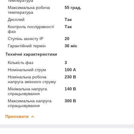
температура
Максимальна робоча
55 град.
температура
Дисплей
Так
Контроль послідовності
Так
фаз
Ступінь захисту IP
20
Гарантійний термін
36 міс
Технічні характеристики
Кількість фаз
3
Номінальний струм
100 А
Номінальна робоча
230 В
напруга змінного струму
Мінімальна напруга
140 В
спрацьовування
Максимальна напруга
300 В
спрацьовування
Приховати