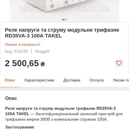
Реле напруги та струму модульне трифазне
RD35VA-3 100А TAKEL
Немає в наявності
Код: 514238
Роздріб
2 500,65
₴
Опис
Характеристики
Доставка
Оплата
Умови п
Опис
Реле напруги та струму модульне трифазне RD35VA-3
100А TAKEL
— багатофункціональний захисний пристрій для
трифазних мереж 380В з номінальним струмом 100А.
Застосування: