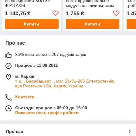
двопозиційний SDD 3P
багатофункціональне
вилк
40A TAKEL
модульне з лічильником
греб
та діф.захистом з Wi-FI
триф
1 140,75
1 755
1 4
₴
₴
керув. WRD35-1 TAKEL
DIN-
Купити
Купити
Про нас
95% позитивних з 267 відгуків за рік
Працює з 11.08.2011
м. Харків
т. ц ,, Барабашово ,, маг. 21-01-286 Електротехнік,
вул.Раєвської 19А, Харків, Україна
Контакти
Сьогодні працює з 09:00 до 16:00
Показати весь графік роботи
Про нас