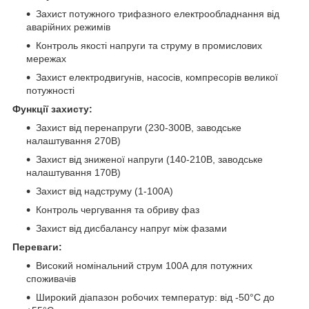
Захист потужного трифазного електрообладнання від
аварійних режимів
Контроль якості напруги та струму в промислових
мережах
Захист електродвигунів, насосів, компресорів великої
потужності
Функції захисту:
Захист від перенапруги (230-300В, заводське
налаштування 270В)
Захист від зниженої напруги (140-210В, заводське
налаштування 170В)
Захист від надструму (1-100А)
Контроль чергування та обриву фаз
Захист від дисбалансу напруг між фазами
Переваги:
Високий номінальний струм 100А для потужних
споживачів
Широкий діапазон робочих температур: від -50°C до