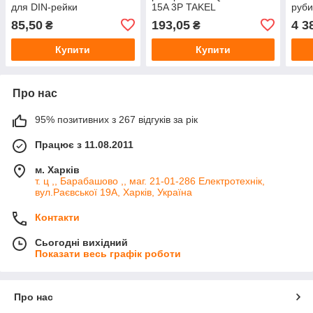
для DIN-рейки
15A 3P TAKEL
руби
трьо
85,50
193,05
4 3
₴
₴
двоп
напр
Купити
Купити
Про нас
95% позитивних з 267 відгуків за рік
Працює з 11.08.2011
м. Харків
т. ц ,, Барабашово ,, маг. 21-01-286 Електротехнік,
вул.Раєвської 19А, Харків, Україна
Контакти
Сьогодні вихідний
Показати весь графік роботи
Про нас