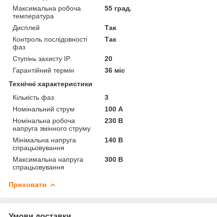
Максимальна робоча
55 град.
температура
Дисплей
Так
Контроль послідовності
Так
фаз
Ступінь захисту IP
20
Гарантійний термін
36 міс
Технічні характеристики
Кількість фаз
3
Номінальний струм
100 А
Номінальна робоча
230 В
напруга змінного струму
Мінімальна напруга
140 В
спрацьовування
Максимальна напруга
300 В
спрацьовування
Приховати
Умови доставки