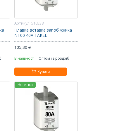
510538
ка
Плавка вставка запобіжника
NT00 40А TAKEL
105,30 ₴
б
В наявності
Оптом і в роздріб
Купити
Новинка