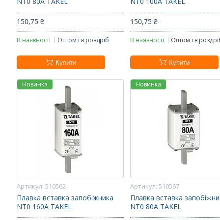
NT0 80А TAKEL
NT0 100А TAKEL
150,75 ₴
150,75 ₴
В наявності
Оптом і в роздріб
В наявності
Оптом і в роздрі
Купити
Купити
Новинка
Новинка
510562
510567
Плавка вставка запобіжника
Плавка вставка запобіжни
NT0 160А TAKEL
NT0 80А TAKEL