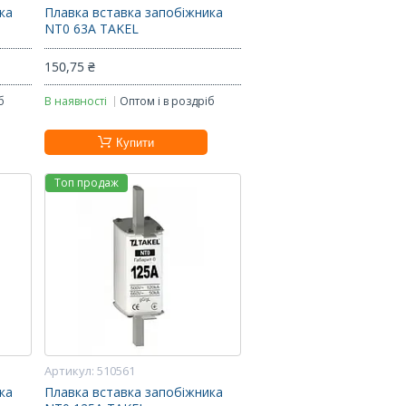
ка
Плавка вставка запобіжника
NT0 63А TAKEL
150,75 ₴
б
В наявності
Оптом і в роздріб
Купити
Топ продаж
510561
ка
Плавка вставка запобіжника