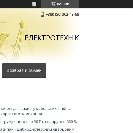
Кошик
+380 (50) 302-43-68
ЕЛЕКТРОТЕХНІК
Возврат и обмен
начені для захисту кабельних ліній та
 короткого замикання.
труму частотою 50 Гц з напругою 660 В.
(засипані) дрібнодисперсним кварцовим