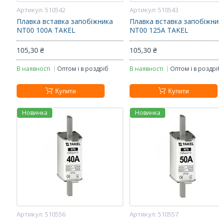
510542
510543
Плавка вставка запобіжника
Плавка вставка запобіжни
NT00 100А TAKEL
NT00 125А TAKEL
105,30 ₴
105,30 ₴
В наявності
Оптом і в роздріб
В наявності
Оптом і в роздрі
Купити
Купити
Новинка
Новинка
510556
510557