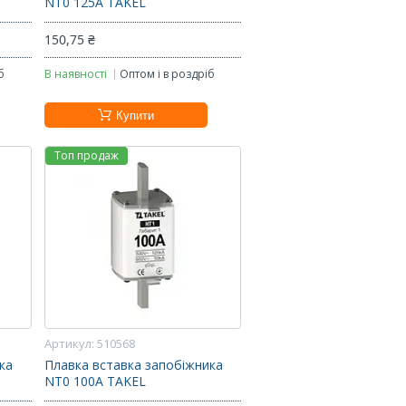
NT0 125А TAKEL
150,75 ₴
б
В наявності
Оптом і в роздріб
Купити
Топ продаж
510568
ка
Плавка вставка запобіжника
NT0 100А TAKEL