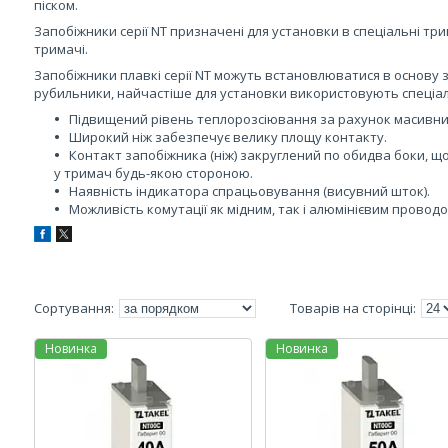
піском.
Запобіжники серії NT призначені для установки в спеціальні тр
тримачі.
Запобіжники плавкі серії NT можуть встановлюватися в основу з
рубильники, найчастіше для установки використовують спеціал
Підвищений рівень теплорозсіювання за рахунок масивни
Широкий ніж забезпечує велику площу контакту.
Контакт запобіжника (ніж) закруглений по обидва боки, щ
у тримач будь-якою стороною.
Наявність індикатора спрацьовування (висувний шток).
Можливість комутації як мідним, так і алюмінієвим проводо
Новинка
Новинка