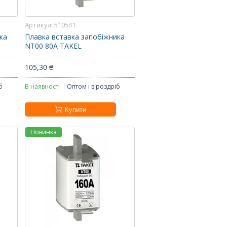
510541
ка
Плавка вставка запобіжника
NT00 80А TAKEL
105,30 ₴
б
В наявності
Оптом і в роздріб
Купити
Новинка