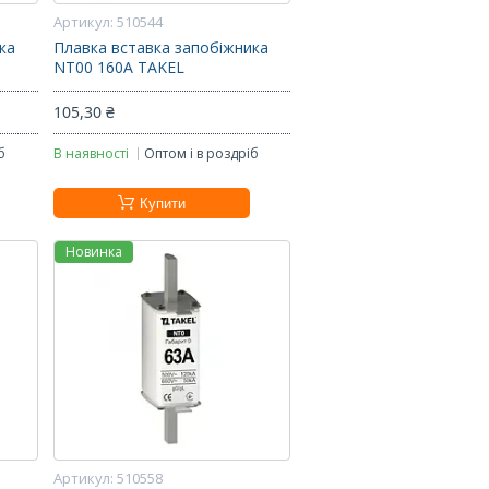
510544
ка
Плавка вставка запобіжника
NT00 160А TAKEL
105,30 ₴
б
В наявності
Оптом і в роздріб
Купити
Новинка
510558