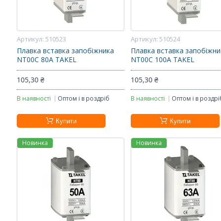
510523
510524
Плавка вставка запобіжника
Плавка вставка запобіжни
NT00С 80А TAKEL
NT00С 100А TAKEL
105,30 ₴
105,30 ₴
В наявності
Оптом і в роздріб
В наявності
Оптом і в роздрі
Купити
Купити
Новинка
Новинка