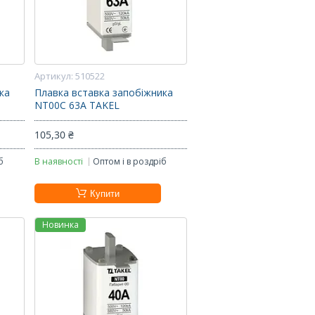
510522
ка
Плавка вставка запобіжника
NT00С 63А TAKEL
105,30 ₴
б
В наявності
Оптом і в роздріб
Купити
Новинка