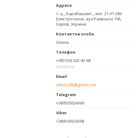
т. ц ,, Барабашово ,, маг. 21-01-286
Електротехнік, вул.Раєвської 19А,
Харків, Україна
Олена
+380 (50) 302-43-68
Vodafone
eltech286@gmail.com
+380503024369
+380503024368