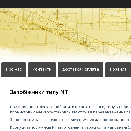
Про нас
Контакти
Доставка і оплата
Правила
Запобіжники типу NT
Призначення: Плавкі запобіжники (плавкі вставки) типу NT приз
промислових електроустановок від струмів перевантаження та
Запобіжники застосовуються в електричних ланцюгах змінного с
Корпуси запобіжників NT виготовлені з кераміки та наповнені 