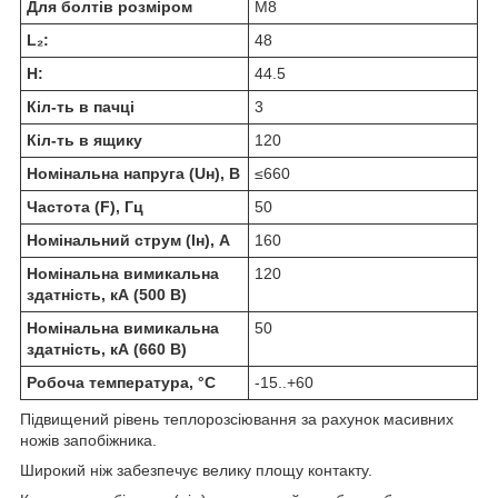
Для болтів розміром
М8
L₂:
48
H:
44.5
Кіл-ть в пачці
3
Кіл-ть в ящику
120
Номінальна напруга (Uн), В
≤660
Частота (F), Гц
50
Номінальний струм (Iн), А
160
Номінальна вимикальна
120
здатність, кА (500 В)
Номінальна вимикальна
50
здатність, кА (660 В)
Робоча температура, °C
-15..+60
Підвищений рівень теплорозсіювання за рахунок масивних
ножів запобіжника.
Широкий ніж забезпечує велику площу контакту.