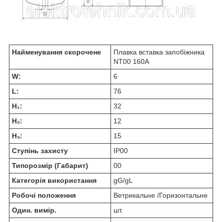
Найменування скорочене
Плавка вставка запобіжника
NT00 160А
W:
6
L:
76
H₁:
32
H₂:
12
H₃:
15
Ступінь захисту
IP00
Типорозмір (Габарит)
00
Категорія використання
gG/gL
Робочі положення
Ветрикальне /Горизонтальне
Один. вимір.
шт.