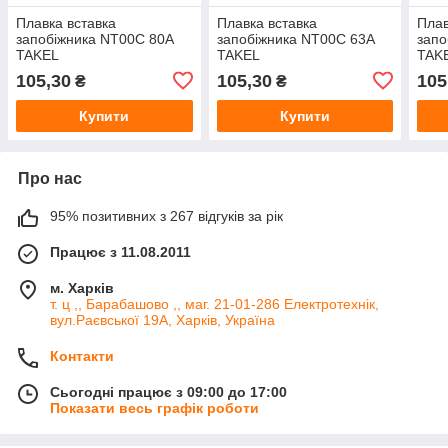
Плавка вставка
Плавка вставка
Плав
запобіжника NT00С 80А
запобіжника NT00С 63А
запо
TAKEL
TAKEL
TAK
105,30
105,30
105
₴
₴
Купити
Купити
Про нас
95% позитивних з 267 відгуків за рік
Працює з 11.08.2011
м. Харків
т. ц ,, Барабашово ,, маг. 21-01-286 Електротехнік,
вул.Раєвської 19А, Харків, Україна
Контакти
Сьогодні працює з 09:00 до 17:00
Показати весь графік роботи