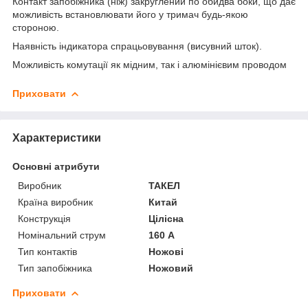
Контакт запобіжника (ніж) закруглений по обидва боки, що дає
можливість встановлювати його у тримач будь-якою
стороною.
Наявність індикатора спрацьовування (висувний шток).
Можливість комутації як мідним, так і алюмінієвим проводом
Приховати
Характеристики
Основні атрибути
Виробник
ТАКЕЛ
Країна виробник
Китай
Конструкція
Цілісна
Номінальний струм
160 А
Тип контактів
Ножові
Тип запобіжника
Ножовий
Приховати