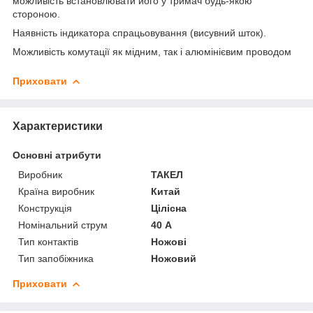
можливість встановлювати його у тримач будь-якою
стороною.
Наявність індикатора спрацьовування (висувний шток).
Можливість комутації як мідним, так і алюмінієвим проводом
Приховати
Характеристики
Основні атрибути
Виробник
ТАКЕЛ
Країна виробник
Китай
Конструкція
Цілісна
Номінальний струм
40 А
Тип контактів
Ножові
Тип запобіжника
Ножовий
Приховати