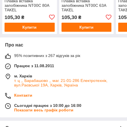
Плавка вставка
Плавка вставка
Плав
запобіжника NT00С 80А
запобіжника NT00С 63А
запо
TAKEL
TAKEL
TAK
105,30
105,30
105
₴
₴
Купити
Купити
Про нас
95% позитивних з 267 відгуків за рік
Працює з 11.08.2011
м. Харків
т. ц ,, Барабашово ,, маг. 21-01-286 Електротехнік,
вул.Раєвської 19А, Харків, Україна
Контакти
Сьогодні працює з 10:00 до 16:00
Показати весь графік роботи