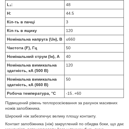
L₂:
48
H:
44.5
Кіл-ть в пачці
3
Кіл-ть в ящику
120
Номінальна напруга (Uн), В
≤660
Частота (F), Гц
50
Номінальний струм (Iн), А
40
Номінальна вимикальна
120
здатність, кА (500 В)
Номінальна вимикальна
50
здатність, кА (660 В)
Робоча температура, °C
-15..+60
Підвищений рівень теплорозсіювання за рахунок масивних
ножів запобіжника.
Широкий ніж забезпечує велику площу контакту.
Контакт запобіжника (ніж) закруглений по обидва боки, що дає