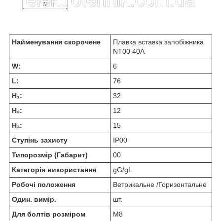
Найменування скорочене
Плавка вставка запобіжника
NT00 40А
W:
6
L:
76
H₁:
32
H₂:
12
H₃:
15
Ступінь захисту
IP00
Типорозмір (Габарит)
00
Категорія використання
gG/gL
Робочі положення
Ветрикальне /Горизонтальне
Один. вимір.
шт.
Для болтів розміром
М8