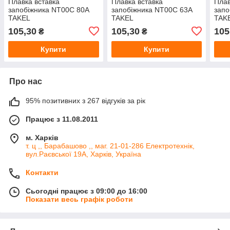
Плавка вставка
Плавка вставка
Плав
запобіжника NT00С 80А
запобіжника NT00С 63А
запо
TAKEL
TAKEL
TAK
105,30
105,30
105
₴
₴
Купити
Купити
Про нас
95% позитивних з 267 відгуків за рік
Працює з 11.08.2011
м. Харків
т. ц ,, Барабашово ,, маг. 21-01-286 Електротехнік,
вул.Раєвської 19А, Харків, Україна
Контакти
Сьогодні працює з 09:00 до 16:00
Показати весь графік роботи