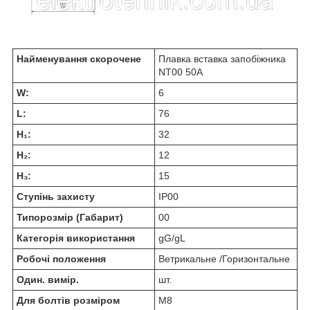
Найменування скорочене
Плавка вставка запобіжника
NT00 50А
W:
6
L:
76
H₁:
32
H₂:
12
H₃:
15
Ступінь захисту
IP00
Типорозмір (Габарит)
00
Категорія використання
gG/gL
Робочі положення
Ветрикальне /Горизонтальне
Один. вимір.
шт.
Для болтів розміром
М8