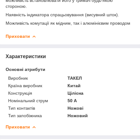
можливість встановлювати його у тримач будь-якою
стороною.
Наявність індикатора спрацьовування (висувний шток).
Можливість комутації як мідним, так і алюмінієвим проводом
Приховати
Характеристики
Основні атрибути
Виробник
ТАКЕЛ
Країна виробник
Китай
Конструкція
Цілісна
Номінальний струм
50 А
Тип контактів
Ножові
Тип запобіжника
Ножовий
Приховати