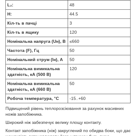
L₂:
48
H:
44.5
Кіл-ть в пачці
3
Кіл-ть в ящику
120
Номінальна напруга (Uн), В
≤660
Частота (F), Гц
50
Номінальний струм (Iн), А
50
Номінальна вимикальна
120
здатність, кА (500 В)
Номінальна вимикальна
50
здатність, кА (660 В)
Робоча температура, °C
-15..+60
Підвищений рівень теплорозсіювання за рахунок масивних
ножів запобіжника.
Широкий ніж забезпечує велику площу контакту.
Контакт запобіжника (ніж) закруглений по обидва боки, що дає