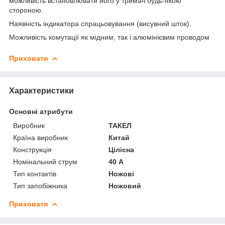
можливість встановлювати його у тримач будь-якою
стороною.
Наявність індикатора спрацьовування (висувний шток).
Можливість комутації як мідним, так і алюмінієвим проводом
Приховати
Характеристики
Основні атрибути
Виробник
ТАКЕЛ
Країна виробник
Китай
Конструкція
Цілісна
Номінальний струм
40 А
Тип контактів
Ножові
Тип запобіжника
Ножовий
Приховати