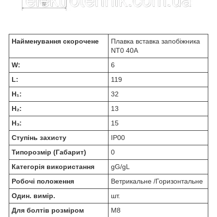
Найменування скорочене
Плавка вставка запобіжника
NT0 40А
W:
6
L:
119
H₁:
32
H₂:
13
H₃:
15
Ступінь захисту
IP00
Типорозмір (Габарит)
0
Категорія використання
gG/gL
Робочі положення
Ветрикальне /Горизонтальне
Один. вимір.
шт.
Для болтів розміром
М8