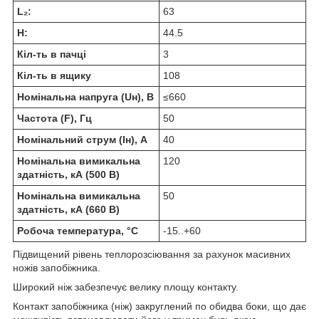
L₂:
63
H:
44.5
Кіл-ть в пачці
3
Кіл-ть в ящику
108
Номінальна напруга (Uн), В
≤660
Частота (F), Гц
50
Номінальний струм (Iн), А
40
Номінальна вимикальна
120
здатність, кА (500 В)
Номінальна вимикальна
50
здатність, кА (660 В)
Робоча температура, °C
-15..+60
Підвищений рівень теплорозсіювання за рахунок масивних
ножів запобіжника.
Широкий ніж забезпечує велику площу контакту.
Контакт запобіжника (ніж) закруглений по обидва боки, що дає