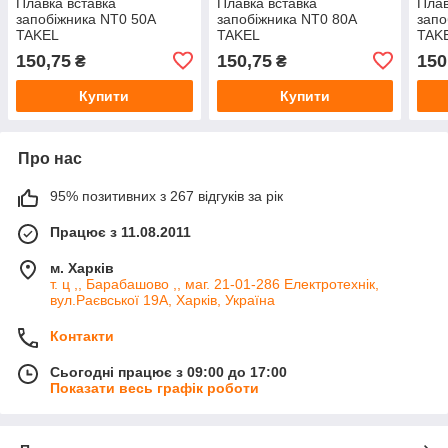
Плавка вставка
Плавка вставка
Плав
запобіжника NT0 50А
запобіжника NT0 80А
запо
TAKEL
TAKEL
TAK
150,75
150,75
150
₴
₴
Купити
Купити
Про нас
95% позитивних з 267 відгуків за рік
Працює з 11.08.2011
м. Харків
т. ц ,, Барабашово ,, маг. 21-01-286 Електротехнік,
вул.Раєвської 19А, Харків, Україна
Контакти
Сьогодні працює з 09:00 до 17:00
Показати весь графік роботи