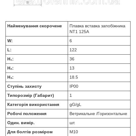
Найменування скорочене
Плавка вставка запобіжника
NT1 125А
W:
6
L:
122
H₁:
36
H₂:
13
H₃:
18.5
Ступінь захисту
IP00
Типорозмір (Габарит)
1
Категорія використання
gG/gL
Робочі положення
Ветрикальне /Горизонтальне
Один. вимір.
шт.
Для болтів розміром
М10