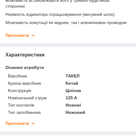
можливість встановлювати його у тримач будь-якою
стороною.
Наявність індикатора спрацьовування (висувний шток).
Можливість комутації як мідним, так і алюмінієвим проводом
Приховати
Характеристики
Основні атрибути
Виробник
ТАКЕЛ
Країна виробник
Китай
Конструкція
Цілісна
Номінальний струм
125 А
Тип контактів
Ножові
Тип запобіжника
Ножовий
Приховати