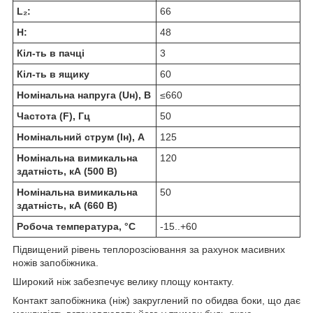
L₂:
66
H:
48
Кіл-ть в пачці
3
Кіл-ть в ящику
60
Номінальна напруга (Uн), В
≤660
Частота (F), Гц
50
Номінальний струм (Iн), А
125
Номінальна вимикальна
120
здатність, кА (500 В)
Номінальна вимикальна
50
здатність, кА (660 В)
Робоча температура, °C
-15..+60
Підвищений рівень теплорозсіювання за рахунок масивних
ножів запобіжника.
Широкий ніж забезпечує велику площу контакту.
Контакт запобіжника (ніж) закруглений по обидва боки, що дає