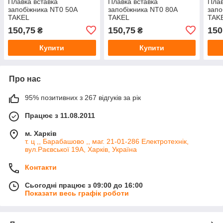
Плавка вставка
Плавка вставка
Плав
запобіжника NT0 50А
запобіжника NT0 80А
запо
TAKEL
TAKEL
TAK
150,75
150,75
150
₴
₴
Купити
Купити
Про нас
95% позитивних з 267 відгуків за рік
Працює з 11.08.2011
м. Харків
т. ц ,, Барабашово ,, маг. 21-01-286 Електротехнік,
вул.Раєвської 19А, Харків, Україна
Контакти
Сьогодні працює з 09:00 до 16:00
Показати весь графік роботи