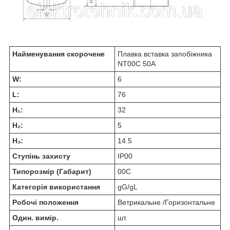
Найменування скорочене
Плавка вставка запобіжника
NT00С 50А
W:
6
L:
76
H₁:
32
H₂:
5
H₃:
14.5
Ступінь захисту
IP00
Типорозмір (Габарит)
00С
Категорія використання
gG/gL
Робочі положення
Ветрикальне /Горизонтальне
Один. вимір.
шт.