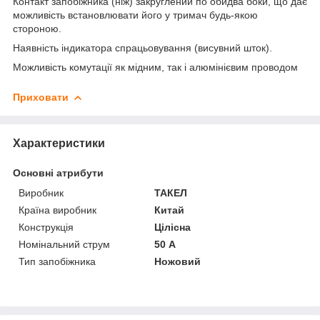
Контакт запобіжника (ніж) закруглений по обидва боки, що дає
можливість встановлювати його у тримач будь-якою
стороною.
Наявність індикатора спрацьовування (висувний шток).
Можливість комутації як мідним, так і алюмінієвим проводом
Приховати
Характеристики
Основні атрибути
Виробник
ТАКЕЛ
Країна виробник
Китай
Конструкція
Цілісна
Номінальний струм
50 А
Тип запобіжника
Ножовий