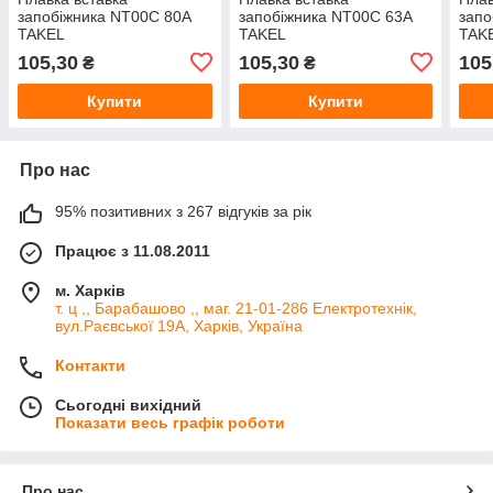
запобіжника NT00С 80А
запобіжника NT00С 63А
запо
TAKEL
TAKEL
TAK
105,30
105,30
105
₴
₴
Купити
Купити
Про нас
95% позитивних з 267 відгуків за рік
Працює з 11.08.2011
м. Харків
т. ц ,, Барабашово ,, маг. 21-01-286 Електротехнік,
вул.Раєвської 19А, Харків, Україна
Контакти
Сьогодні вихідний
Показати весь графік роботи
Про нас