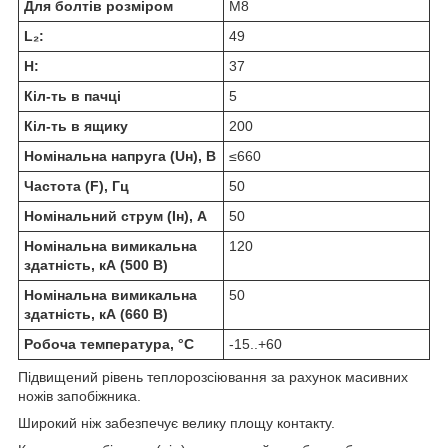
Для болтів розміром
М8
L₂:
49
H:
37
Кіл-ть в пачці
5
Кіл-ть в ящику
200
Номінальна напруга (Uн), В
≤660
Частота (F), Гц
50
Номінальний струм (Iн), А
50
Номінальна вимикальна
120
здатність, кА (500 В)
Номінальна вимикальна
50
здатність, кА (660 В)
Робоча температура, °C
-15..+60
Підвищений рівень теплорозсіювання за рахунок масивних
ножів запобіжника.
Широкий ніж забезпечує велику площу контакту.