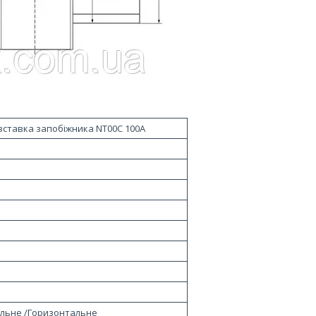
вставка запобіжника NT00С 100А
льне /Горизонтальне