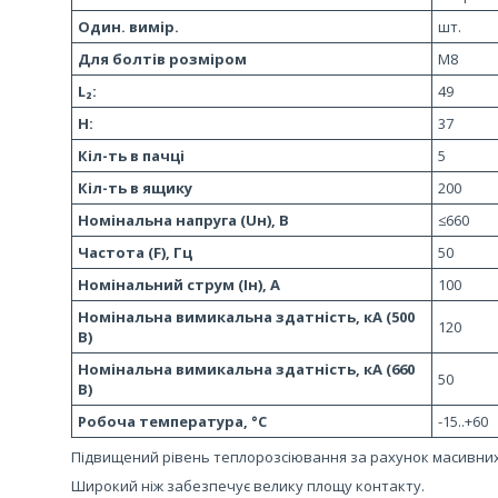
Один. вимір.
шт.
Для болтів розміром
М8
L₂:
49
H:
37
Кіл-ть в пачці
5
Кіл-ть в ящику
200
Номінальна напруга (Uн), В
≤660
Частота (F), Гц
50
Номінальний струм (Iн), А
100
Номінальна вимикальна здатність, кА (500
120
В)
Номінальна вимикальна здатність, кА (660
50
В)
Робоча температура, °C
-15..+60
Підвищений рівень теплорозсіювання за рахунок масивних
Широкий ніж забезпечує велику площу контакту.