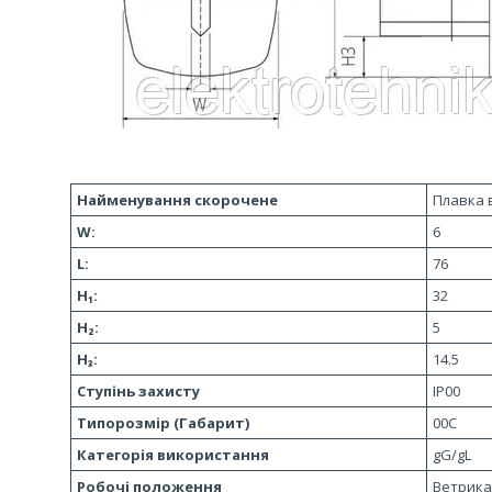
Найменування скорочене
Плавка 
W:
6
L:
76
H₁:
32
H₂:
5
H₃:
14.5
Ступінь захисту
IP00
Типорозмір (Габарит)
00С
Категорія використання
gG/gL
Робочі положення
Ветрика