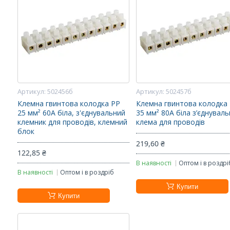
502456б
502457б
Клемна гвинтова колодка PP
Клемна гвинтова колодка
25 мм² 60A біла, з'єднувальний
35 мм² 80A біла з’єднувал
клемник для проводів, клемний
клема для проводів
блок
219,60 ₴
122,85 ₴
В наявності
Оптом і в роздрі
В наявності
Оптом і в роздріб
Купити
Купити