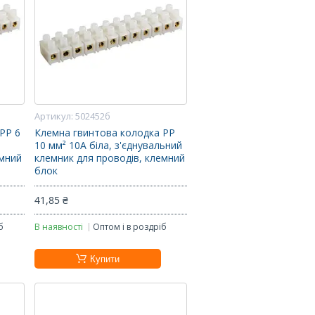
502452б
PP 6
Клемна гвинтова колодка PP
10 мм² 10A біла, з'єднувальний
емний
клемник для проводів, клемний
блок
41,85 ₴
б
В наявності
Оптом і в роздріб
Купити