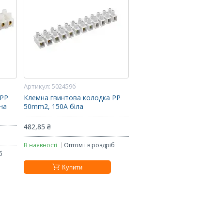
502459б
 PP
Клемна гвинтова колодка PP
ьна
50mm2, 150A біла
482,85 ₴
В наявності
Оптом і в роздріб
б
Купити