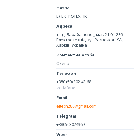
ЕЛЕКТРОТЕХНІК
т. ц ,, Барабашово ,, маг. 21-01-286
Електротехнік, вул.Раєвської 19А,
Харків, Україна
Олена
+380 (50) 302-43-68
Vodafone
eltech286@gmail.com
+380503024369