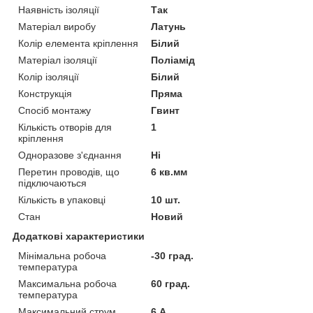
Наявність ізоляції
Так
Матеріал виробу
Латунь
Колір елемента кріплення
Білий
Матеріал ізоляції
Поліамід
Колір ізоляції
Білий
Конструкція
Пряма
Спосіб монтажу
Гвинт
Кількість отворів для
1
кріплення
Одноразове з'єднання
Ні
Перетин проводів, що
6 кв.мм
підключаються
Кількість в упаковці
10 шт.
Стан
Новий
Додаткові характеристики
Мінімальна робоча
-30 град.
температура
Максимальна робоча
60 град.
температура
Максимальний струм
6 А