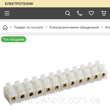
ЕЛЕКТРОТЕХНІК
Товари та послуги
Електромонтажне обладнання
Кл
Топ продажів