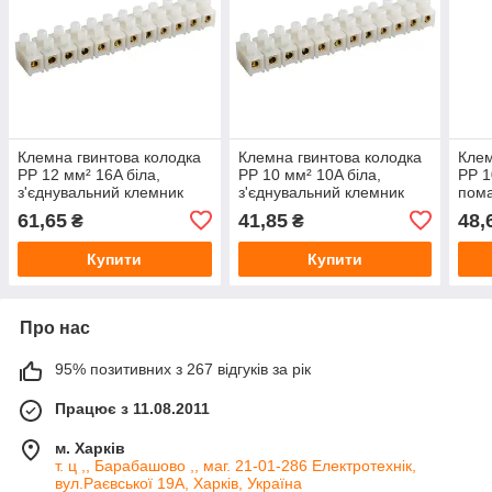
Клемна гвинтова колодка
Клемна гвинтова колодка
Клем
PP 12 мм² 16A біла,
PP 10 мм² 10A біла,
PP 1
з'єднувальний клемник
з'єднувальний клемник
пома
для проводів, клемний
для проводів, клемний
з'єд
61,65
41,85
48,
₴
₴
блок
блок
для 
блок
Купити
Купити
Про нас
95% позитивних з 267 відгуків за рік
Працює з 11.08.2011
м. Харків
т. ц ,, Барабашово ,, маг. 21-01-286 Електротехнік,
вул.Раєвської 19А, Харків, Україна