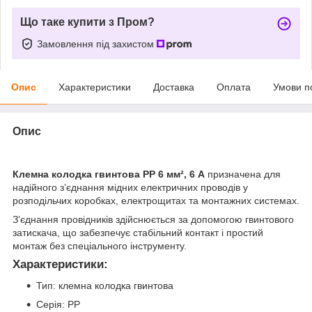
Що таке купити з Пром?
Замовлення під захистом
Опис
Характеристики
Доставка
Оплата
Умови п
Опис
Клемна колодка гвинтова PP 6 мм², 6 A
призначена для
надійного з’єднання мідних електричних проводів у
розподільчих коробках, електрощитах та монтажних системах.
З’єднання провідників здійснюється за допомогою гвинтового
затискача, що забезпечує стабільний контакт і простий
монтаж без спеціального інструменту.
Характеристики:
Тип: клемна колодка гвинтова
Серія: PP