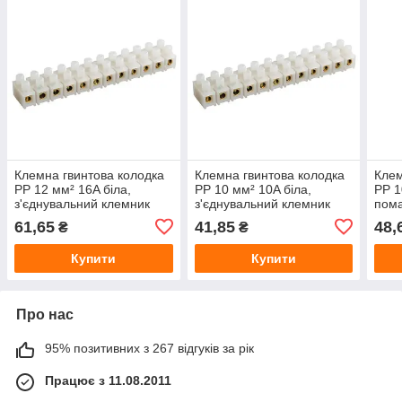
Клемна гвинтова колодка
Клемна гвинтова колодка
Клем
PP 12 мм² 16A біла,
PP 10 мм² 10A біла,
PP 1
з'єднувальний клемник
з'єднувальний клемник
пома
для проводів, клемний
для проводів, клемний
з'єд
61,65
41,85
48,
₴
₴
блок
блок
для 
блок
Купити
Купити
Про нас
95% позитивних з 267 відгуків за рік
Працює з 11.08.2011