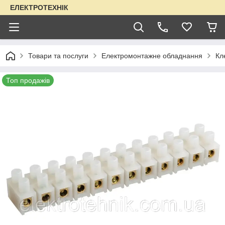
ЕЛЕКТРОТЕХНІК
Товари та послуги
Електромонтажне обладнання
Кл
Топ продажів