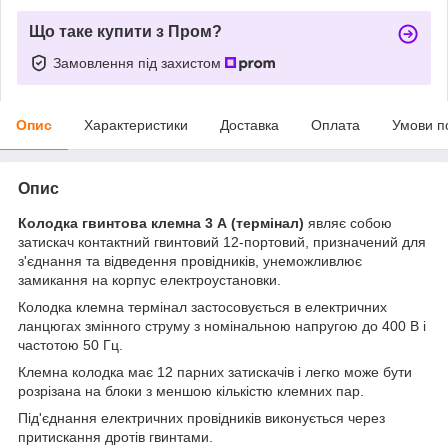
Що таке купити з Пром?
Замовлення під захистом
Опис
Характеристики
Доставка
Оплата
Умови п
Опис
Колодка гвинтова клемна 3 А (термінал)
являє собою
затискач контактний гвинтовий 12-портовий, призначений для
з'єднання та відведення провідників, унеможливлює
замикання на корпус електроустановки.
Колодка клемна термінал застосовується в електричних
ланцюгах змінного струму з номінальною напругою до 400 В і
частотою 50 Гц.
Клемна колодка має 12 парних затискачів і легко може бути
розрізана на блоки з меншою кількістю клемних пар.
Під'єднання електричних провідників виконується через
притискання дротів гвинтами.