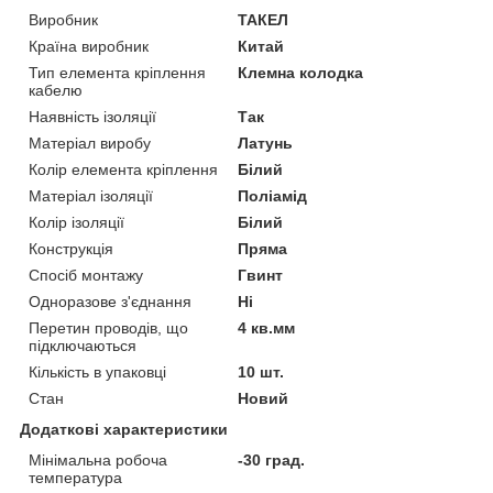
Виробник
ТАКЕЛ
Країна виробник
Китай
Тип елемента кріплення
Клемна колодка
кабелю
Наявність ізоляції
Так
Матеріал виробу
Латунь
Колір елемента кріплення
Білий
Матеріал ізоляції
Поліамід
Колір ізоляції
Білий
Конструкція
Пряма
Спосіб монтажу
Гвинт
Одноразове з'єднання
Ні
Перетин проводів, що
4 кв.мм
підключаються
Кількість в упаковці
10 шт.
Стан
Новий
Додаткові характеристики
Мінімальна робоча
-30 град.
температура