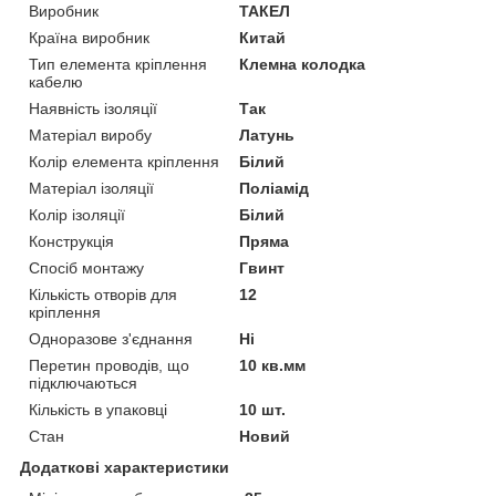
Виробник
ТАКЕЛ
Країна виробник
Китай
Тип елемента кріплення
Клемна колодка
кабелю
Наявність ізоляції
Так
Матеріал виробу
Латунь
Колір елемента кріплення
Білий
Матеріал ізоляції
Поліамід
Колір ізоляції
Білий
Конструкція
Пряма
Спосіб монтажу
Гвинт
Кількість отворів для
12
кріплення
Одноразове з'єднання
Ні
Перетин проводів, що
10 кв.мм
підключаються
Кількість в упаковці
10 шт.
Стан
Новий
Додаткові характеристики