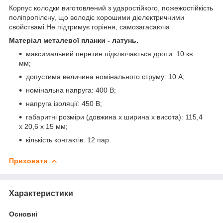
Корпус колодки виготовлений з ударостійкого, пожежостійкість
поліпропілєну, що володіє хорошими діелектричними
свойствамі.Не підтримує горіння, самозагасаюча
Матеріал металевої планки - латунь.
максимальний перетин підключається дроти: 10 кв.
мм;
допустима величина номінального струму: 10 А;
номінальна напруга: 400 В;
напруга ізоляції: 450 В;
габаритні розміри (довжина х ширина x висота): 115,4
х 20,6 х 15 мм;
кількість контактів: 12 пар.
Приховати
Характеристики
Основні