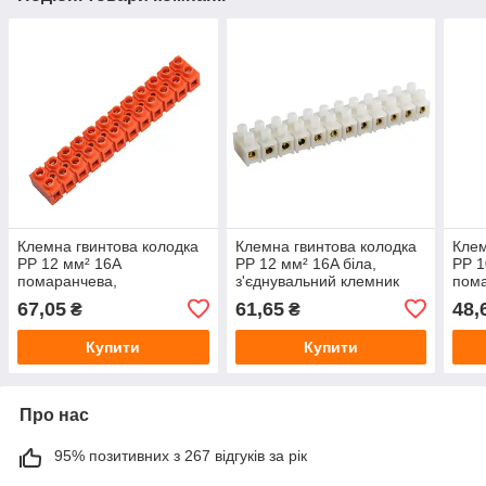
Клемна гвинтова колодка
Клемна гвинтова колодка
Клем
PP 12 мм² 16A
PP 12 мм² 16A біла,
PP 1
помаранчева,
з'єднувальний клемник
пома
з'єднувальний клемник
для проводів, клемний
з'єд
67,05
61,65
48,
₴
₴
для проводів, клемний
блок
для 
блок
блок
Купити
Купити
Про нас
95% позитивних з 267 відгуків за рік