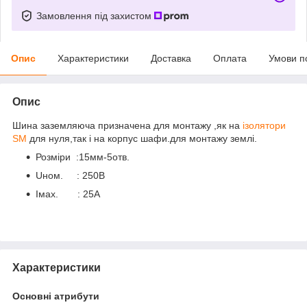
Замовлення під захистом
Опис
Характеристики
Доставка
Оплата
Умови п
Опис
Шина заземляюча призначена для монтажу ,як на
ізолятори
SM
для нуля,так і на корпус шафи.для монтажу землі.
Розміри :15мм-5отв.
Uном. : 250В
Iмах. : 25А
Характеристики
Основні атрибути