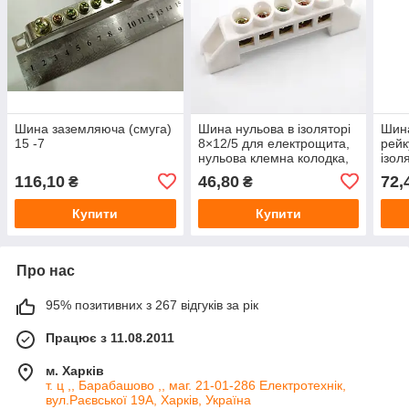
Шина заземляюча (смуга)
Шина нульова в ізоляторі
Шина
15 -7
8×12/5 для електрощита,
рейк
нульова клемна колодка,
ізол
DIN шина PE N
N P
116,10
46,80
72,
₴
₴
Купити
Купити
Про нас
95% позитивних з 267 відгуків за рік
Працює з 11.08.2011
м. Харків
т. ц ,, Барабашово ,, маг. 21-01-286 Електротехнік,
вул.Раєвської 19А, Харків, Україна