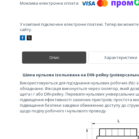
У компанії підключені електронні платежі. Тепер ви может
сайту.
Опис
Характеристики
Шина нульова ізольована на DIN-рейку (універсальна
Використовуються для під'єднання нульових робочих (N) і 
обладнанні. Фіксація виконується через ізолятор, який до
щита і / або DIN-рейку. Переваги нульових універсальних ш
підвищення ефективності захисних пристроїв; простота мон
підвищення безпеки завдяки обмеженню доступу до струм
щодо поділу робочого і нульового проводу.