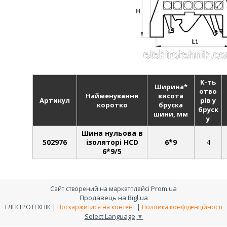
К-ть
Ширина*
отво
Найменування
висота
Артикул
рів у
коротко
бруска
бруск
шини, мм
у
Шина нульова в
502976
ізоляторі HCD
6*9
4
6*9/5
Prom.ua
Сайт створений на маркетплейсі
Продавець на Bigl.ua
ЕЛЕКТРОТЕХНІК |
Поскаржитися на контент
|
Політика конфіденційності
Select Language
▼