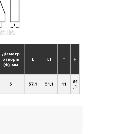
Діаметр
отворів
L
L1
Т
H
(Ф), мм
34
5
57,1
51,1
11
,1