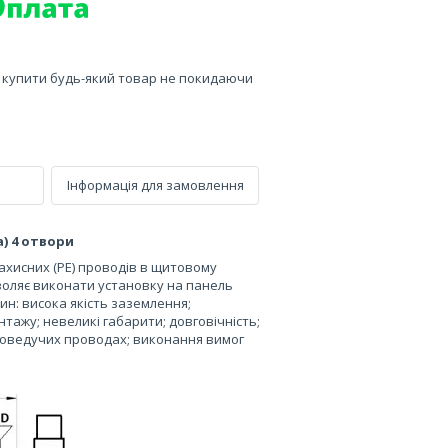
е купити будь-який товар не покидаючи
Інформація для замовлення
) 4 отвори
захисних (PE) проводів в щитовому
зволяє виконати установку на панель
ин: висока якість заземлення;
тажу; невеликі габарити; довговічність;
оведучих проводах; виконання вимог