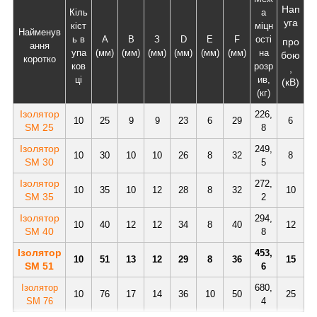
Нап
Кіль
а
уга
кіст
міцн
Найменув
ь в
А
В
З
D
Е
F
ості
про
ання
упа
(мм)
(мм)
(мм)
(мм)
(мм)
(мм)
на
бою
коротко
ков
розр
,
ці
ив,
(кВ)
(кг)
Ізолятор
226,
10
25
9
9
23
6
29
6
SM 25
8
Ізолятор
249,
10
30
10
10
26
8
32
8
SM 30
5
Ізолятор
272,
10
35
10
12
28
8
32
10
SM 35
2
Ізолятор
294,
10
40
12
12
34
8
40
12
SM 40
8
Ізолятор
453,
10
51
13
12
29
8
36
15
SM 51
6
Ізолятор
680,
10
76
17
14
36
10
50
25
SM 76
4