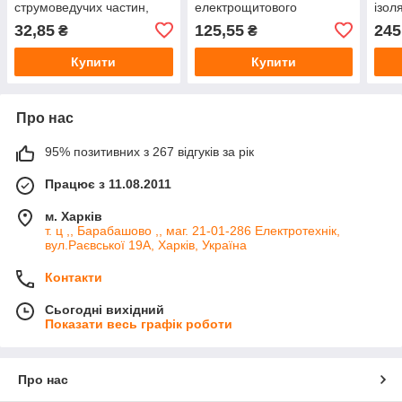
струмоведучих частин,
електрощитового
ізол
ізоляційна стійка SM35
монтажу, шинний
без 
32,85
125,55
245
₴
₴
ізолятор, опорний
ізолятор
Купити
Купити
Про нас
95% позитивних з 267 відгуків за рік
Працює з 11.08.2011
м. Харків
т. ц ,, Барабашово ,, маг. 21-01-286 Електротехнік,
вул.Раєвської 19А, Харків, Україна
Контакти
Сьогодні вихідний
Показати весь графік роботи
Про нас