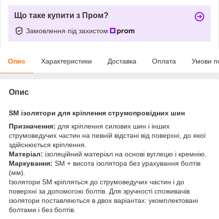
Що таке купити з Пром?
Замовлення під захистом
Опис
Характеристики
Доставка
Оплата
Умови п
Опис
SM ізолятори для кріплення струмопровідних шин
Призначення:
для кріплення силових шин і інших
струмоведучих частин на певній відстані від поверхні, до якої
здійснюється кріплення.
Матеріал:
ізоляційний матеріал на основі вуглецю і кремнію.
Маркування:
SM + висота ізолятора без урахування болтів
(мм).
Ізолятори SM кріпляться до струмоведучих частин і до
поверхні за допомогою болтів. Для зручності споживачів
ізолятори поставляються в двох варіантах: укомплектовані
болтами і без болтів.