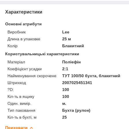
Характеристики
Основні атрибути
Виробник
Lee
Длина в упаковке
25 м
Колір
Блакитний
Користувальницькі характеристики
Матеріал
Поліефін
Коефіцієнт усадки
2:1
Найменування скорочене
ТУТ 100/50 бухта, блакитний
Штрихкод
2007025451341
?D:
100
Кіл-ть в ящику
100
Один. вимір.
м.
Тип паковання
Бухта (рулон)
Кіл-ть в бухті, м
25
Приховати