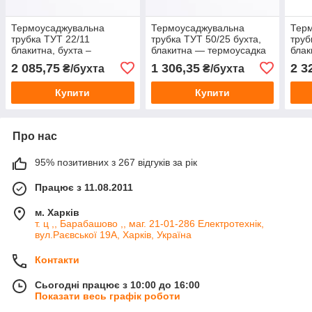
Термоусаджувальна
Термоусаджувальна
Тер
трубка ТУТ 22/11
трубка ТУТ 50/25 бухта,
труб
блакитна, бухта –
блакитна — термоусадка
блак
ізоляційна термоусадка
для кабелю
для
2 085,75
1 306,35
2 3
₴/бухта
₴/бухта
для кабелю та проводів
Купити
Купити
Про нас
95% позитивних з 267 відгуків за рік
Працює з 11.08.2011
м. Харків
т. ц ,, Барабашово ,, маг. 21-01-286 Електротехнік,
вул.Раєвської 19А, Харків, Україна
Контакти
Сьогодні працює з 10:00 до 16:00
Показати весь графік роботи