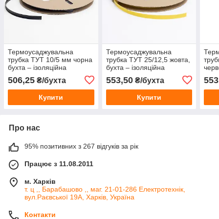
Термоусаджувальна
Термоусаджувальна
Тер
трубка ТУТ 10/5 мм чорна
трубка ТУТ 25/12,5 жовта,
труб
бухта – ізоляційна
бухта – ізоляційна
черв
термоусадка для проводів
термоусадка для кабелю
ізол
506,25
553,50
553
₴/бухта
₴/бухта
та кабелю
та проводів
для 
Купити
Купити
Про нас
95% позитивних з 267 відгуків за рік
Працює з 11.08.2011
м. Харків
т. ц ,, Барабашово ,, маг. 21-01-286 Електротехнік,
вул.Раєвської 19А, Харків, Україна
Контакти