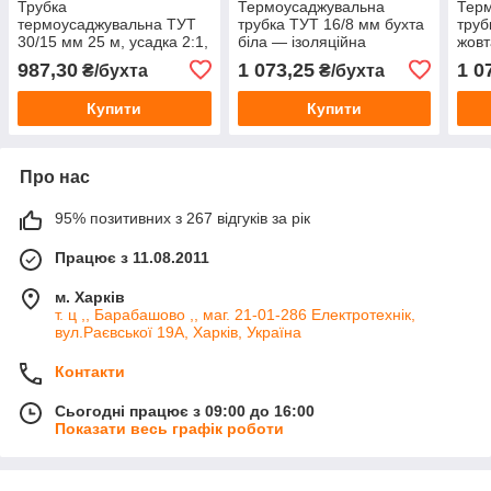
Трубка
Термоусаджувальна
Тер
термоусаджувальна ТУТ
трубка ТУТ 16/8 мм бухта
труб
30/15 мм 25 м, усадка 2:1,
біла — ізоляційна
жовт
ізоляційна термоусадка
термоусадка для проводів
терм
987,30
1 073,25
1 0
₴/бухта
₴/бухта
для кабелю та проводів
та кабелю
та к
Купити
Купити
Про нас
95% позитивних з 267 відгуків за рік
Працює з 11.08.2011
м. Харків
т. ц ,, Барабашово ,, маг. 21-01-286 Електротехнік,
вул.Раєвської 19А, Харків, Україна
Контакти
Сьогодні працює з 09:00 до 16:00
Показати весь графік роботи