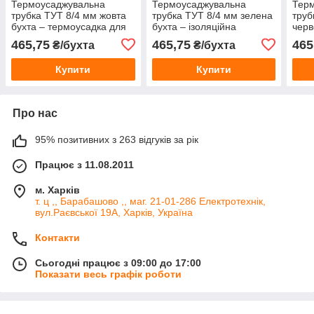
Термоусаджувальна
Термоусаджувальна
Тер
трубка ТУТ 8/4 мм жовта
трубка ТУТ 8/4 мм зелена
труб
бухта – термоусадка для
бухта – ізоляційна
черв
ізоляції проводів та
термоусадка для проводів
терм
465,75
465,75
465
₴/бухта
₴/бухта
кабелю
та кабелю
пров
Купити
Купити
Про нас
95% позитивних з 263 відгуків за рік
Працює з 11.08.2011
м. Харків
т. ц ,, Барабашово ,, маг. 21-01-286 Електротехнік,
вул.Раєвської 19А, Харків, Україна
Контакти
Сьогодні працює з 09:00 до 17:00
Показати весь графік роботи