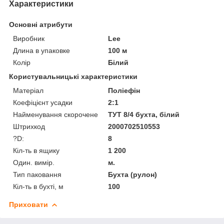
Характеристики
Основні атрибути
Виробник
Lee
Длина в упаковке
100 м
Колір
Білий
Користувальницькі характеристики
Матеріал
Поліефін
Коефіцієнт усадки
2:1
Найменування скорочене
ТУТ 8/4 бухта, білий
Штрихкод
2000702510553
?D:
8
Кіл-ть в ящику
1 200
Один. вимір.
м.
Тип паковання
Бухта (рулон)
Кіл-ть в бухті, м
100
Приховати