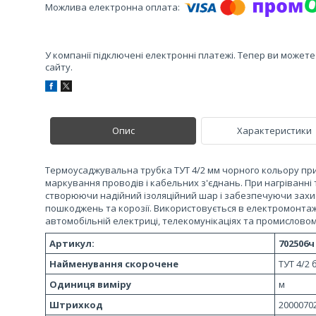
У компанії підключені електронні платежі. Тепер ви может
сайту.
Опис
Характеристики
Термоусаджувальна трубка ТУТ 4/2 мм чорного кольору приз
маркування проводів і кабельних з'єднань. При нагріванні
створюючи надійний ізоляційний шар і забезпечуючи захист
пошкоджень та корозії. Використовується в електромонта
автомобільній електриці, телекомунікаціях та промисловом
Артикул:
702506ч
Найменування скорочене
ТУТ 4/2 
Одиниця виміру
м
Штрихкод
2000070