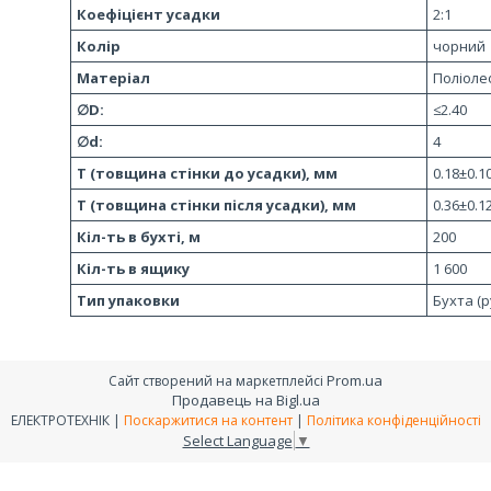
Коефіцієнт усадки
2:1
Колір
чорний
Матеріал
Поліоле
∅D:
≤2.40
∅d:
4
T (товщина стінки до усадки), мм
0.18±0.1
T (товщина стінки після усадки), мм
0.36±0.1
Кіл-ть в бухті, м
200
Кіл-ть в ящику
1 600
Тип упаковки
Бухта (р
Prom.ua
Сайт створений на маркетплейсі
Продавець на Bigl.ua
ЕЛЕКТРОТЕХНІК |
Поскаржитися на контент
|
Політика конфіденційності
Select Language
▼