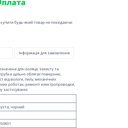
е купити будь-який товар не покидаючи
Інформація для замовлення
начена для ізоляції, захисту та
 трубка щільно облягає поверхню,
 від вологи, пилу, механічних
жних роботах, ремонті електропроводки,
у застосуванні.
бухта, чорний
250631