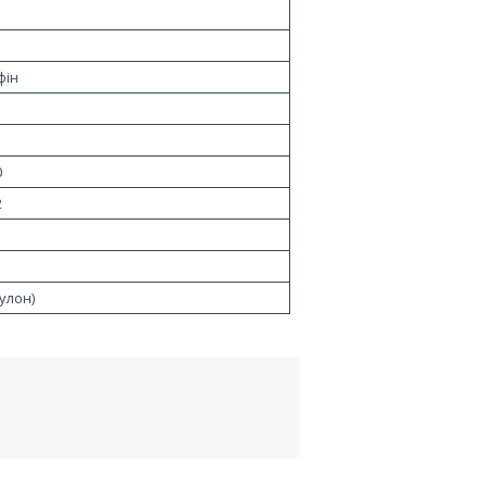
фін
0
2
улон)