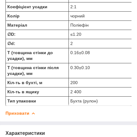
Коефіцієнт усадки
2:1
Колір
чорний
Матеріал
Поліефін
∅D:
≤1.20
∅d:
2
T (товщина стінки до
0.16±0.08
усадки), мм
T (товщина стінки після
0.30±0.10
усадки), мм
Кіл-ть в бухті, м
200
Кіл-ть в ящику
2 400
Тип упаковки
Бухта (рулон)
Приховати
Характеристики