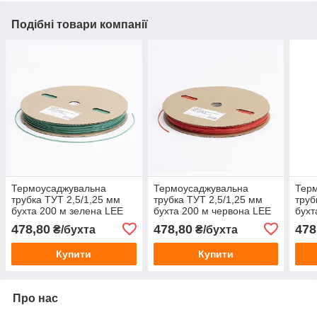
Подібні товари компанії
Термоусаджувальна
Термоусаджувальна
Тер
трубка ТУТ 2,5/1,25 мм
трубка ТУТ 2,5/1,25 мм
труб
бухта 200 м зелена LEE
бухта 200 м червона LEE
бухт
для ізоляції проводів
для ізоляції проводів
ізол
478,80
478,80
478
₴/бухта
₴/бухта
Купити
Купити
Про нас