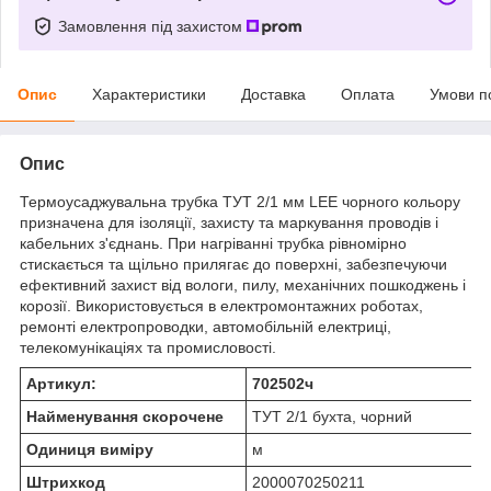
Замовлення під захистом
Опис
Характеристики
Доставка
Оплата
Умови п
Опис
Термоусаджувальна трубка ТУТ 2/1 мм LEE чорного кольору
призначена для ізоляції, захисту та маркування проводів і
кабельних з'єднань. При нагріванні трубка рівномірно
стискається та щільно прилягає до поверхні, забезпечуючи
ефективний захист від вологи, пилу, механічних пошкоджень і
корозії. Використовується в електромонтажних роботах,
ремонті електропроводки, автомобільній електриці,
телекомунікаціях та промисловості.
Артикул:
702502ч
Найменування скорочене
ТУТ 2/1 бухта, чорний
Одиниця виміру
м
Штрихкод
2000070250211