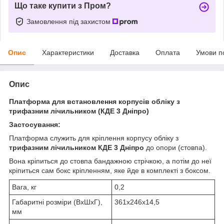
Що таке купити з Пром?
Замовлення під захистом
Опис
Характеристики
Доставка
Оплата
Умови п
Опис
Платформа для встановлення корпусів обліку з
трифазним лічильником (КДЕ 3 Дніпро)
Застосування:
Платформа служить для кріплення корпусу обліку з
трифазним лічильником КДЕ 3 Дніпро
до опори (стовпа).
Вона кріпиться до стовпа бандажною стрічкою, а потім до неї
кріпиться сам бокс кріпленням, яке йде в комплекті з боксом.
Вага, кг
0,2
Габаритні розміри (ВхШхГ),
361х246х14,5
мм