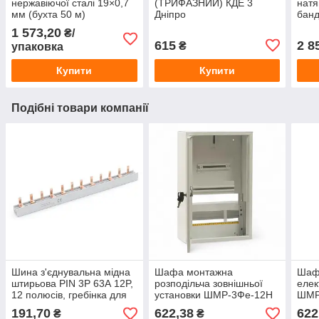
нержавіючої сталі 19×0,7
(ТРИФАЗНИЙ) КДЕ 3
натя
мм (бухта 50 м)
Дніпро
банд
1 573,20
₴/
615
2 8
₴
упаковка
Купити
Купити
Подібні товари компанії
Шина з'єднувальна мідна
Шафа монтажна
Шафа
штирьова PIN 3P 63А 12P,
розподільча зовнішньої
елек
12 полюсів, гребінка для
установки ШМР-3Фе-12Н
ШМР-
автоматів, трифазна
Лоза з замком під 3-
фазн
191,70
622,38
622
₴
₴
фазна шина
фазний електронний
лічи