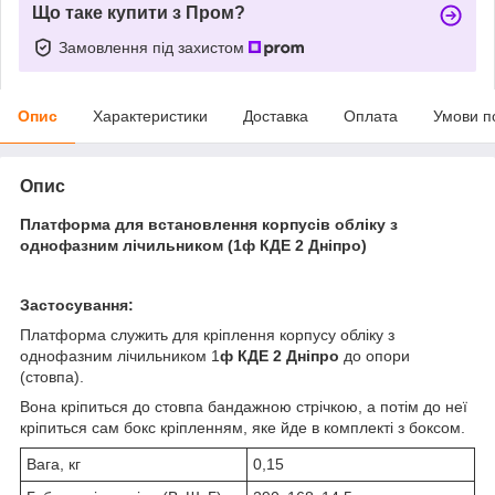
Що таке купити з Пром?
Замовлення під захистом
Опис
Характеристики
Доставка
Оплата
Умови п
Опис
Платформа для встановлення корпусів обліку з
однофазним лічильником (1ф КДЕ 2 Дніпро)
Застосування:
Платформа служить для кріплення корпусу обліку з
однофазним лічильником 1
ф КДЕ 2 Дніпро
до опори
(стовпа).
Вона кріпиться до стовпа бандажною стрічкою, а потім до неї
кріпиться сам бокс кріпленням, яке йде в комплекті з боксом.
Вага, кг
0,15