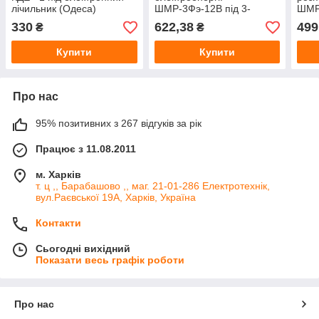
лічильник (Одеса)
ШМР-3Фэ-12В під 3-
ШМР
фазний електронний
внут
330
622,38
499
₴
₴
лічильник, врізна, Лоза
замк
елек
Купити
Купити
Лоз
Про нас
95% позитивних з 267 відгуків за рік
Працює з 11.08.2011
м. Харків
т. ц ,, Барабашово ,, маг. 21-01-286 Електротехнік,
вул.Раєвської 19А, Харків, Україна
Контакти
Сьогодні вихідний
Показати весь графік роботи
Про нас