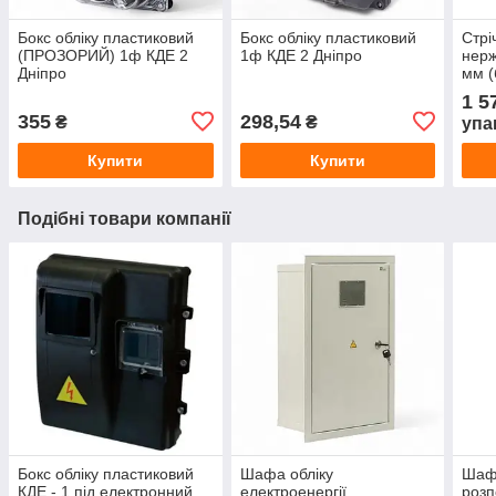
Бокс обліку пластиковий
Бокс обліку пластиковий
Стрі
(ПРОЗОРИЙ) 1ф КДЕ 2
1ф КДЕ 2 Дніпро
нерж
Дніпро
мм (
1 5
355
298,54
₴
₴
упа
Купити
Купити
Подібні товари компанії
Бокс обліку пластиковий
Шафа обліку
Шаф
КДЕ - 1 під електронний
електроенергії
розп