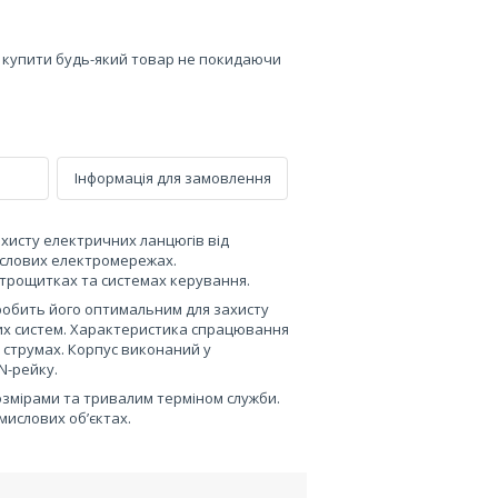
е купити будь-який товар не покидаючи
Інформація для замовлення
хисту електричних ланцюгів від
ислових електромережах.
ктрощитках та системах керування.
 робить його оптимальним для захисту
них систем. Характеристика спрацювання
 струмах. Корпус виконаний у
N-рейку.
озмірами та тривалим терміном служби.
мислових обʼєктах.