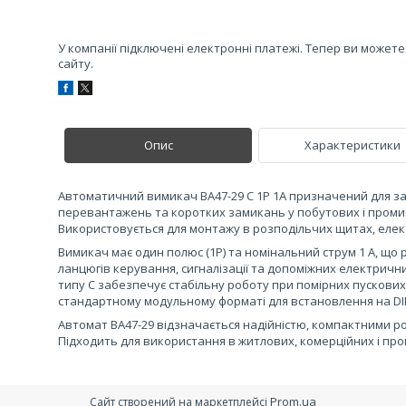
У компанії підключені електронні платежі. Тепер ви может
сайту.
Опис
Характеристики
Автоматичний вимикач ВА47-29 C 1P 1А призначений для за
перевантажень та коротких замикань у побутових і пром
Використовується для монтажу в розподільчих щитах, еле
Вимикач має один полюс (1P) та номінальний струм 1 А, що
ланцюгів керування, сигналізації та допоміжних електрич
типу C забезпечує стабільну роботу при помірних пускових
стандартному модульному форматі для встановлення на DI
Автомат ВА47-29 відзначається надійністю, компактними р
Підходить для використання в житлових, комерційних і про
Prom.ua
Сайт створений на маркетплейсі