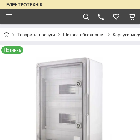
ЕЛЕКТРОТЕХНІК
Товари та послуги
Щитове обладнання
Корпуси моду
Новинка