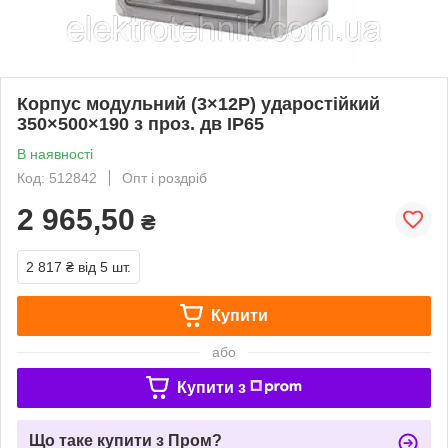
Корпус модульний (3×12Р) ударостійкий
350×500×190 з проз. дв IP65
В наявності
Код: 512842
Опт і роздріб
2 965,50
₴
2 817 ₴
від 5 шт.
Купити
або
Купити з
Що таке купити з Пром?