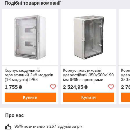
Подібні товари компанії
Корпус модульний
Корпус пластиковий
Корп
герметичний 2×8 модулів
ударостійкий 350x500x190
удар
(16 модулів) IP65
мм IP65 з прозорими
350×
250×350×150 мм з
дверцятами, електрощит
проз
1 755
2 524,95
2 7
₴
₴
прозорими дверцятами
зовнішній герметичний
герм
ударостійкий бокс
наст
Купити
Купити
електричний
Про нас
95% позитивних з 267 відгуків за рік