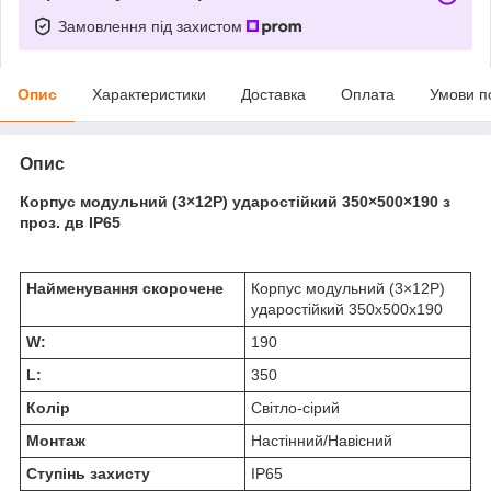
Замовлення під захистом
Опис
Характеристики
Доставка
Оплата
Умови п
Опис
Корпус модульний (3×12Р) ударостійкий 350×500×190 з
проз. дв IP65
Найменування скорочене
Корпус модульний (3×12Р)
ударостійкий 350x500x190
W:
190
L:
350
Колір
Світло-сірий
Монтаж
Настінний/Навісний
Ступінь захисту
IP65