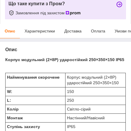
Що таке купити з Пром?
Замовлення під захистом
Опис
Характеристики
Доставка
Оплата
Умови п
Опис
Корпус модульний (2×8Р) ударостійкий 250×350×150 IP65
Найменування скорочене
Корпус модульний (2×8Р)
ударостійкий 250×350×150
W:
150
L:
250
Колір
Світло-сірий
Монтаж
Настінний/Навісний
Ступінь захисту
IP65