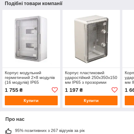
Подібні товари компанії
Корпус модульний
Корпус пластиковий
Корп
герметичний 2×8 модулів
ударостійкий 250x350x150
удар
(16 модулів) IP65
мм IP65 з прозорими
мм I
250×350×150 мм з
дверцятами, електрощит
двер
1 755
1 197
1 6
₴
₴
прозорими дверцятами
герметичний зовнішній
герм
ударостійкий бокс
Купити
Купити
електричний
Про нас
95% позитивних з 267 відгуків за рік