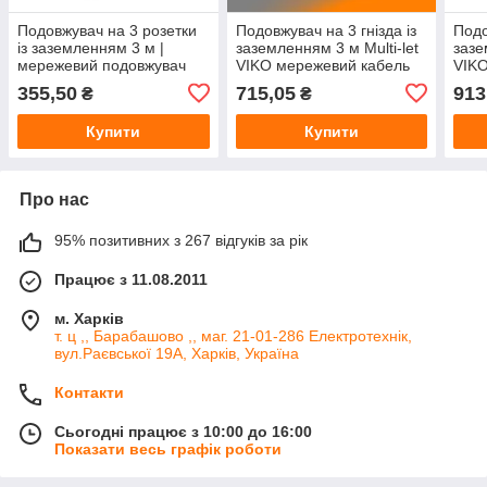
Подовжувач на 3 розетки
Подовжувач на 3 гнізда із
Подо
із заземленням 3 м |
заземленням 3 м Multi-let
зазе
мережевий подовжувач
VIKO мережевий кабель
VIKO
220В
220В
220
355,50
715,05
913
₴
₴
Купити
Купити
Про нас
95% позитивних з 267 відгуків за рік
Працює з 11.08.2011
м. Харків
т. ц ,, Барабашово ,, маг. 21-01-286 Електротехнік,
вул.Раєвської 19А, Харків, Україна
Контакти
Сьогодні працює з 10:00 до 16:00
Показати весь графік роботи