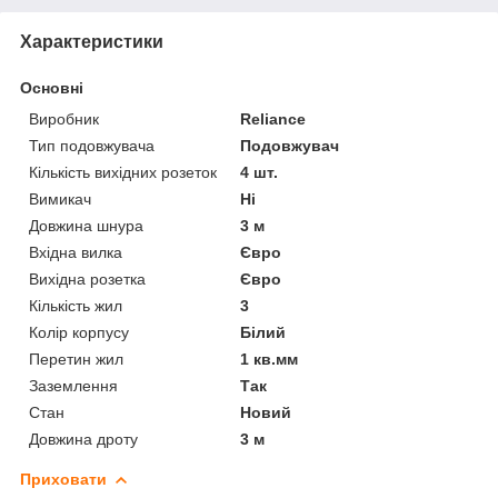
Характеристики
Основні
Виробник
Reliance
Тип подовжувача
Подовжувач
Кількість вихідних розеток
4 шт.
Вимикач
Ні
Довжина шнура
3 м
Вхідна вилка
Євро
Вихідна розетка
Євро
Кількість жил
3
Колір корпусу
Білий
Перетин жил
1 кв.мм
Заземлення
Так
Стан
Новий
Довжина дроту
3 м
Приховати