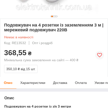
Подовжувач на 4 розетки із заземленням 3 м |
мережевий подовжувач 220В
Немає в наявності
Код: RE13532
Опт і роздріб
368,55
₴
Мінімальна сума замовлення на сайті — 400 ₴
350,10 ₴
від 15 шт.
Опис
Характеристики
Доставка
Оплата
Умови п
Опис
Подовжувач на 4 розетки із з/к 3 метри