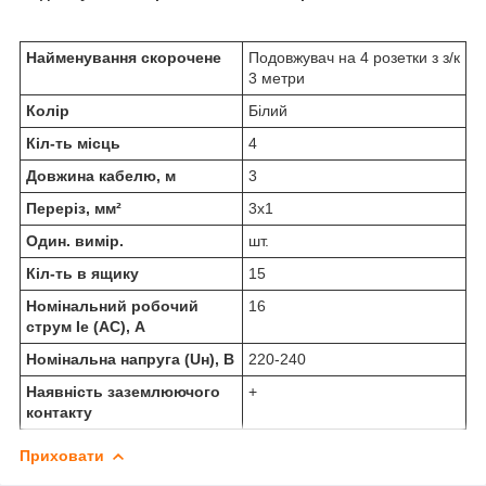
Найменування скорочене
Подовжувач на 4 розетки з з/к
3 метри
Колір
Білий
Кіл-ть місць
4
Довжина кабелю, м
3
Переріз, мм²
3х1
Один. вимір.
шт.
Кіл-ть в ящику
15
Номінальний робочий
16
струм Ie (AC), А
Номінальна напруга (Uн), В
220-240
Наявність заземлюючого
+
контакту
Приховати