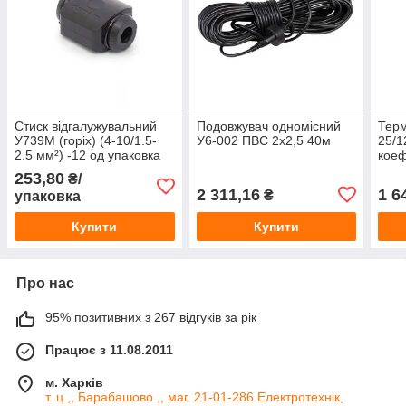
Стиск відгалужувальний
Подовжувач одномісний
Терм
У739М (горіх) (4-10/1.5-
У6-002 ПВС 2х2,5 40м
25/1
2.5 мм²) -12 од упаковка
коеф
ізол
253,80
₴/
для 
2 311,16
1 6
₴
упаковка
Купити
Купити
Про нас
95% позитивних з 267 відгуків за рік
Працює з 11.08.2011
м. Харків
т. ц ,, Барабашово ,, маг. 21-01-286 Електротехнік,