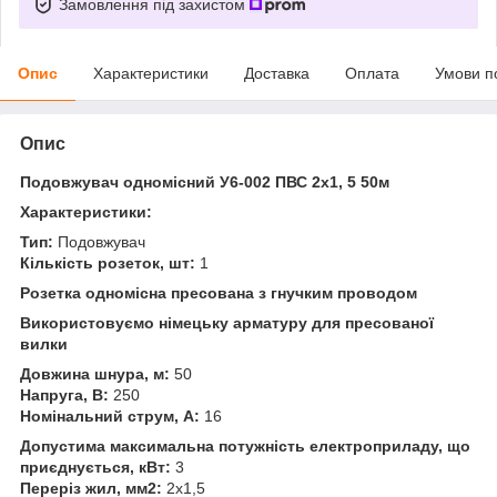
Замовлення під захистом
Опис
Характеристики
Доставка
Оплата
Умови п
Опис
Подовжувач одномісний У6-002 ПВС 2х1, 5 50м
Характеристики:
Тип:
Подовжувач
Кількість розеток, шт:
1
Розетка одномісна пресована з гнучким проводом
Використовуємо німецьку арматуру для пресованої
вилки
Довжина шнура, м:
50
Напруга, В:
250
Номінальний струм, А:
16
Допустима максимальна потужність електроприладу, що
приєднується, кВт:
3
Переріз жил, мм2:
2х1,5