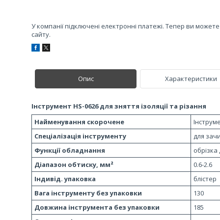
У компанії підключені електронні платежі. Тепер ви может
сайту.
Опис
Характеристики
Інструмент HS-0626 для зняття ізоляції та різання
Найменування скорочене
Інструм
Спеціалізація інструменту
для зачи
Функції обладнання
обрізка 
Діапазон обтиску, мм²
0.6-2.6
Індивід. упаковка
блістер
Вага інструменту без упаковки
130
Довжина інструмента без упаковки
185