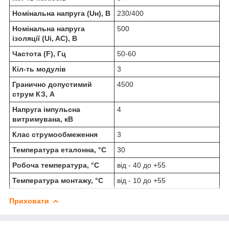
Номінальна напруга (Uн), В
230/400
Номінальна напруга
500
ізоляції (Ui, AC), В
Частота (F), Гц
50-60
Кіл-ть модулів
3
Гранично допустимий
4500
струм КЗ, А
Напруга імпульсна
4
витримувана, кВ
Клас струмообмеження
3
Температура еталонна, °C
30
Робоча температура, °C
від - 40 до +55
Температура монтажу, °C
від - 10 до +55
Приховати