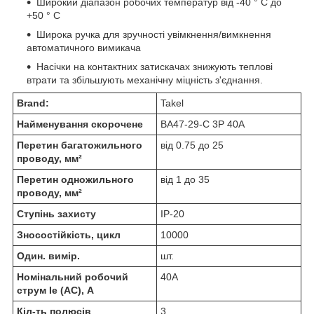
Широкий діапазон робочих температур від -40 ° С до
+50 ° С
Широка ручка для зручності увімкнення/вимкнення
автоматичного вимикача
Насічки на контактних затискачах знижують теплові
втрати та збільшують механічну міцність з'єднання.
Brand:
Takel
Найменування скорочене
ВА47-29-С 3Р 40А
Перетин багатожильного
від 0.75 до 25
проводу, мм²
Перетин одножильного
від 1 до 35
проводу, мм²
Ступінь захисту
IP-20
Зносостійкість, цикл
10000
Один. вимір.
шт.
Номінальний робочий
40А
струм Ie (AC), А
Кіл-ть полюсів
3