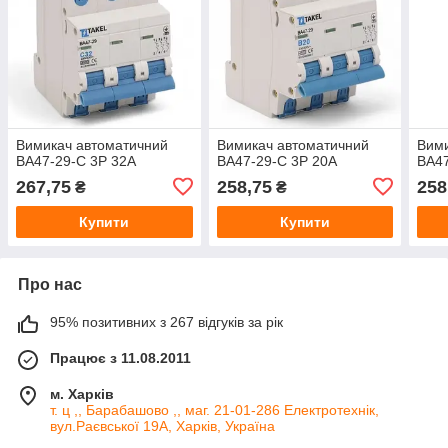
Вимикач автоматичний
Вимикач автоматичний
Вими
ВА47-29-С 3Р 32А
ВА47-29-С 3Р 20А
ВА47
267,75
258,75
258
₴
₴
Купити
Купити
Про нас
95% позитивних з 267 відгуків за рік
Працює з 11.08.2011
м. Харків
т. ц ,, Барабашово ,, маг. 21-01-286 Електротехнік,
вул.Раєвської 19А, Харків, Україна