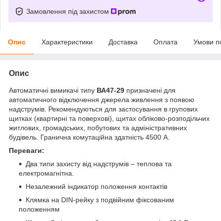
Замовлення під захистом
Опис
Характеристики
Доставка
Оплата
Умови п
Опис
Автоматичні вимикачі типу
ВА47-29
призначені для
автоматичного відключення джерела живлення з появою
надструмів. Рекомендуються для застосування в групових
щитках (квартирні та поверхові), щитах обліково-розподільчих
житлових, громадських, побутових та адміністративних
будівель. Гранична комутаційна здатність 4500 А.
Переваги:
Два типи захисту від надструмів – теплова та
електромагнітна.
Незалежний індикатор положення контактів
Клямка на DIN-рейку з подвійним фіксованим
положенням