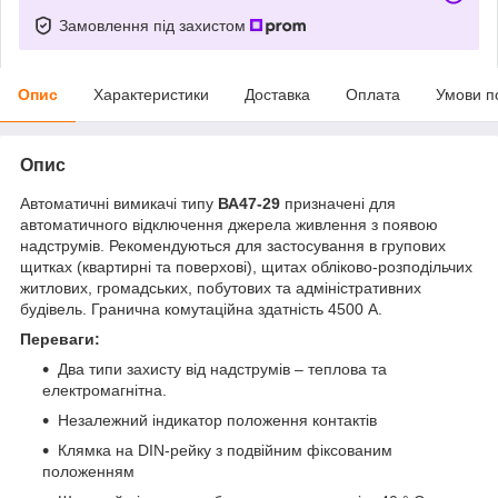
Замовлення під захистом
Опис
Характеристики
Доставка
Оплата
Умови п
Опис
Автоматичні вимикачі типу
ВА47-29
призначені для
автоматичного відключення джерела живлення з появою
надструмів. Рекомендуються для застосування в групових
щитках (квартирні та поверхові), щитах обліково-розподільчих
житлових, громадських, побутових та адміністративних
будівель. Гранична комутаційна здатність 4500 А.
Переваги:
Два типи захисту від надструмів – теплова та
електромагнітна.
Незалежний індикатор положення контактів
Клямка на DIN-рейку з подвійним фіксованим
положенням