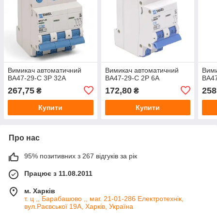
Вимикач автоматичний
Вимикач автоматичний
Вими
ВА47-29-С 3Р 32А
ВА47-29-С 2Р 6А
ВА47
267,75
172,80
258
₴
₴
Купити
Купити
Про нас
95% позитивних з 267 відгуків за рік
Працює з 11.08.2011
м. Харків
т. ц ,, Барабашово ,, маг. 21-01-286 Електротехнік,
вул.Раєвської 19А, Харків, Україна