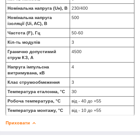
Номінальна напруга (Uн), В
230/400
Номінальна напруга
500
ізоляції (Ui, AC), В
Частота (F), Гц
50-60
Кіл-ть модулів
3
Гранично допустимий
4500
струм КЗ, А
Напруга імпульсна
4
витримувана, кВ
Клас струмообмеження
3
Температура еталонна, °C
30
Робоча температура, °C
від - 40 до +55
Температура монтажу, °C
від - 10 до +55
Приховати