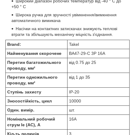
Широкий діапазон робочих температур від -40 ° С до
+50 ° С
Широка ручка для зручності увімкнення/вимкнення
автоматичного вимикача
Насічки на контактних затискачах знижують теплові
втрати та збільшують механічну міцність з'єднання.
Brand:
Takel
Найменування скорочене
ВА47-29-С 3Р 16А
Перетин багатожильного
від 0.75 до 25
проводу, мм²
Перетин одножильного
від 1 до 35
проводу, мм²
Ступінь захисту
IP-20
Зносостійкість, цикл
10000
Один. вимір.
шт.
Номінальний робочий
16А
струм Ie (AC), А
Кіл-ть полюсів
3