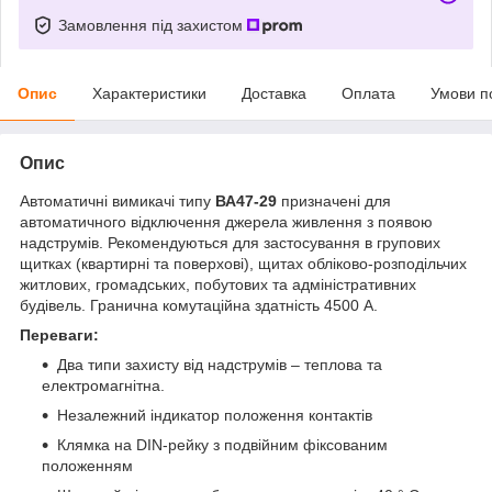
Замовлення під захистом
Опис
Характеристики
Доставка
Оплата
Умови п
Опис
Автоматичні вимикачі типу
ВА47-29
призначені для
автоматичного відключення джерела живлення з появою
надструмів. Рекомендуються для застосування в групових
щитках (квартирні та поверхові), щитах обліково-розподільчих
житлових, громадських, побутових та адміністративних
будівель. Гранична комутаційна здатність 4500 А.
Переваги:
Два типи захисту від надструмів – теплова та
електромагнітна.
Незалежний індикатор положення контактів
Клямка на DIN-рейку з подвійним фіксованим
положенням