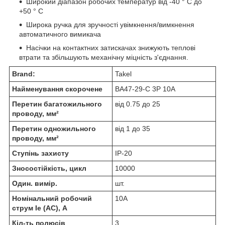
Широкий діапазон робочих температур від -40 ° С до
+50 ° С
Широка ручка для зручності увімкнення/вимкнення
автоматичного вимикача
Насічки на контактних затискачах знижують теплові
втрати та збільшують механічну міцність з'єднання.
Brand:
Takel
Найменування скорочене
ВА47-29-С 3Р 10А
Перетин багатожильного
від 0.75 до 25
проводу, мм²
Перетин одножильного
від 1 до 35
проводу, мм²
Ступінь захисту
IP-20
Зносостійкість, цикл
10000
Один. вимір.
шт.
Номінальний робочий
10А
струм Ie (AC), А
Кіл-ть полюсів
3