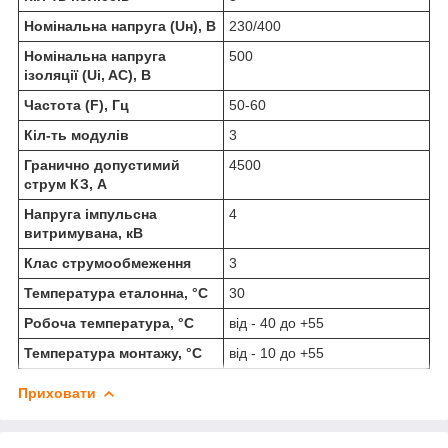
Номінальна напруга (Uн), В
230/400
Номінальна напруга
500
ізоляції (Ui, AC), В
Частота (F), Гц
50-60
Кіл-ть модулів
3
Гранично допустимий
4500
струм КЗ, А
Напруга імпульсна
4
витримувана, кВ
Клас струмообмеження
3
Температура еталонна, °C
30
Робоча температура, °C
від - 40 до +55
Температура монтажу, °C
від - 10 до +55
Приховати