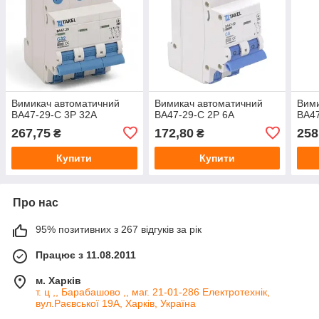
Вимикач автоматичний
Вимикач автоматичний
Вими
ВА47-29-С 3Р 32А
ВА47-29-С 2Р 6А
ВА47
267,75
172,80
258
₴
₴
Купити
Купити
Про нас
95% позитивних з 267 відгуків за рік
Працює з 11.08.2011
м. Харків
т. ц ,, Барабашово ,, маг. 21-01-286 Електротехнік,
вул.Раєвської 19А, Харків, Україна