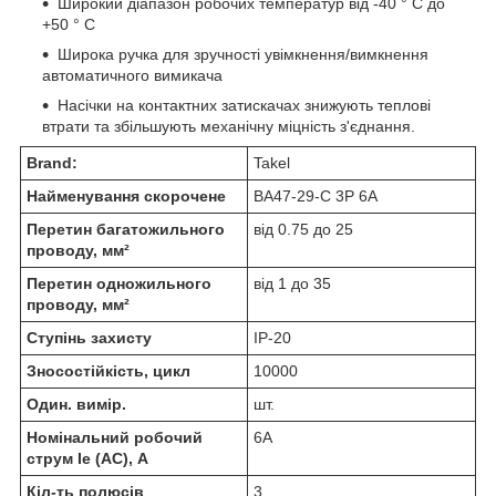
Широкий діапазон робочих температур від -40 ° С до
+50 ° С
Широка ручка для зручності увімкнення/вимкнення
автоматичного вимикача
Насічки на контактних затискачах знижують теплові
втрати та збільшують механічну міцність з'єднання.
Brand:
Takel
Найменування скорочене
ВА47-29-С 3Р 6А
Перетин багатожильного
від 0.75 до 25
проводу, мм²
Перетин одножильного
від 1 до 35
проводу, мм²
Ступінь захисту
IP-20
Зносостійкість, цикл
10000
Один. вимір.
шт.
Номінальний робочий
6А
струм Ie (AC), А
Кіл-ть полюсів
3