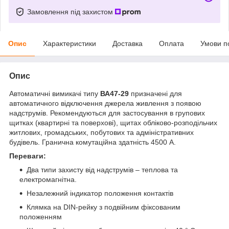
Замовлення під захистом
Опис
Характеристики
Доставка
Оплата
Умови п
Опис
Автоматичні вимикачі типу
ВА47-29
призначені для
автоматичного відключення джерела живлення з появою
надструмів. Рекомендуються для застосування в групових
щитках (квартирні та поверхові), щитах обліково-розподільчих
житлових, громадських, побутових та адміністративних
будівель. Гранична комутаційна здатність 4500 А.
Переваги:
Два типи захисту від надструмів – теплова та
електромагнітна.
Незалежний індикатор положення контактів
Клямка на DIN-рейку з подвійним фіксованим
положенням