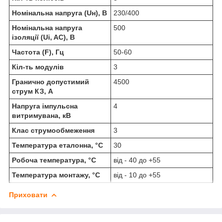
Номінальна напруга (Uн), В
230/400
Номінальна напруга
500
ізоляції (Ui, AC), В
Частота (F), Гц
50-60
Кіл-ть модулів
3
Гранично допустимий
4500
струм КЗ, А
Напруга імпульсна
4
витримувана, кВ
Клас струмообмеження
3
Температура еталонна, °C
30
Робоча температура, °C
від - 40 до +55
Температура монтажу, °C
від - 10 до +55
Приховати