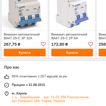
Вимикач автоматичний
Вимикач автоматичний
Вими
ВА47-29-С 3Р 32А
ВА47-29-С 2Р 6А
ВА47
267,75
172,80
258
₴
₴
Купити
Купити
Про нас
95% позитивних з 267 відгуків за рік
Працює з 11.08.2011
м. Харків
т. ц ,, Барабашово ,, маг. 21-01-286 Електротехнік,
вул.Раєвської 19А, Харків, Україна