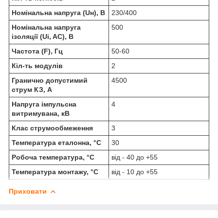
Номінальна напруга (Uн), В
230/400
Номінальна напруга
500
ізоляції (Ui, AC), В
Частота (F), Гц
50-60
Кіл-ть модулів
2
Гранично допустимий
4500
струм КЗ, А
Напруга імпульсна
4
витримувана, кВ
Клас струмообмеження
3
Температура еталонна, °C
30
Робоча температура, °C
від - 40 до +55
Температура монтажу, °C
від - 10 до +55
Приховати