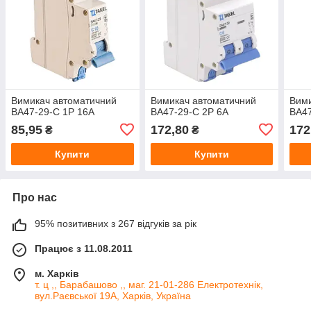
Вимикач автоматичний
Вимикач автоматичний
Вими
ВА47-29-С 1Р 16А
ВА47-29-С 2Р 6А
ВА47
85,95
172,80
172
₴
₴
Купити
Купити
Про нас
95% позитивних з 267 відгуків за рік
Працює з 11.08.2011
м. Харків
т. ц ,, Барабашово ,, маг. 21-01-286 Електротехнік,
вул.Раєвської 19А, Харків, Україна