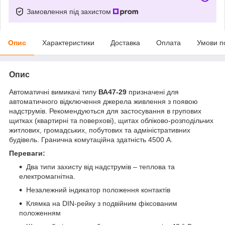
Замовлення під захистом
Опис
Характеристики
Доставка
Оплата
Умови п
Опис
Автоматичні вимикачі типу
ВА47-29
призначені для
автоматичного відключення джерела живлення з появою
надструмів. Рекомендуються для застосування в групових
щитках (квартирні та поверхові), щитах обліково-розподільчих
житлових, громадських, побутових та адміністративних
будівель. Гранична комутаційна здатність 4500 А.
Переваги:
Два типи захисту від надструмів – теплова та
електромагнітна.
Незалежний індикатор положення контактів
Клямка на DIN-рейку з подвійним фіксованим
положенням