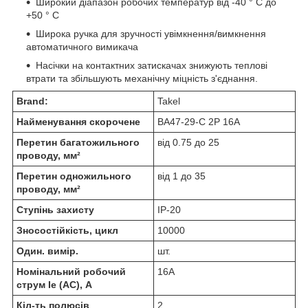
Широкий діапазон робочих температур від -40 ° С до
+50 ° С
Широка ручка для зручності увімкнення/вимкнення
автоматичного вимикача
Насічки на контактних затискачах знижують теплові
втрати та збільшують механічну міцність з'єднання.
Brand:
Takel
Найменування скорочене
ВА47-29-С 2Р 16А
Перетин багатожильного
від 0.75 до 25
проводу, мм²
Перетин одножильного
від 1 до 35
проводу, мм²
Ступінь захисту
IP-20
Зносостійкість, цикл
10000
Один. вимір.
шт.
Номінальний робочий
16А
струм Ie (AC), А
Кіл-ть полюсів
2